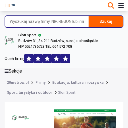
DANE O FIRMIE
Informacje o firmie
Szukaj
Dane rejestrowe
Glori Sport
Lokalizacje
Budzów 31, 34-211 Budzów, suski, dolnośląskie
NIP 5521736723 TEL 664 572 708
Opinie (165)
Oceń firmę
Sekcje
20metrow.pl
Firmy
Edukacja, kultura i rozrywka
Sport, turystyka i outdoor
Glori Sport