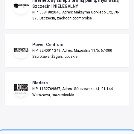
Internetowy sklep z bronią palną, myśliwską
Szczecin | NIELEGALNY
NIP: 8581882045, Adres: Maksyma Gorkiego 3/2, 70-
390 Szczecin, zachodniopomorskie
Power Centrum
NIP: 9240011249, Adres: Muzealna 11/5, 67-300
Szprotawa, Żagań, lubuskie
Bladers
NIP: 1132769867, Adres: Górczewska 41, 01-144
Warszawa, mazowieckie