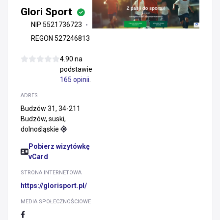
Glori Sport
NIP 5521736723
REGON 527246813
4.90 na
podstawie
165 opinii
.
ADRES
Budzów 31, 34-211
Budzów, suski,
dolnośląskie
Pobierz wizytówkę
vCard
STRONA INTERNETOWA
https://glorisport.pl/
MEDIA SPOŁECZNOŚCIOWE