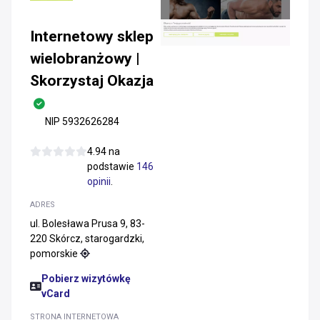
Internetowy sklep
wielobranżowy |
Skorzystaj Okazja
NIP 5932626284
4.94 na
podstawie
146
opinii
.
ADRES
ul. Bolesława Prusa 9, 83-
220 Skórcz, starogardzki,
pomorskie
Pobierz wizytówkę
vCard
STRONA INTERNETOWA