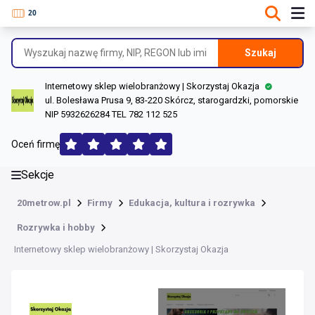
DANE O FIRMIE
Informacje o firmie
Szukaj
Dane rejestrowe
Internetowy sklep wielobranżowy | Skorzystaj Okazja
Lokalizacje
ul. Bolesława Prusa 9, 83-220 Skórcz, starogardzki, pomorskie
NIP 5932626284 TEL 782 112 525
Opinie (146)
Oceń firmę
Sekcje
20metrow.pl
Firmy
Edukacja, kultura i rozrywka
Rozrywka i hobby
Internetowy sklep wielobranżowy | Skorzystaj Okazja