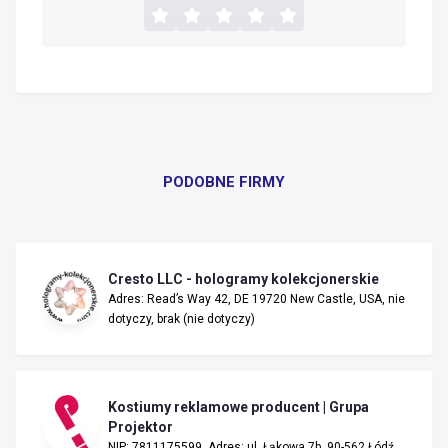
PODOBNE FIRMY
Cresto LLC - hologramy kolekcjonerskie
Adres: Read’s Way 42, DE 19720 New Castle, USA, nie
dotyczy, brak (nie dotyczy)
Kostiumy reklamowe producent | Grupa
Projektor
NIP: 7811175599, Adres: ul. Łąkowa 7b, 90-562 Łódź,