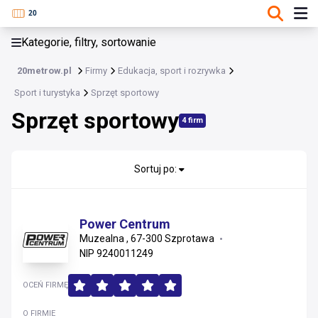
KATEGORIE, FILTRY, SORTOWANIE
Kategorie, filtry, sortowanie
Sport i turystyka
20metrow.pl
Firmy
Edukacja, sport i rozrywka
Sport i turystyka
Sport i turystyka
Sprzęt sportowy
Kluby sportowe
Sprzęt sportowy
Obiekty sportowe
4 firm
Sprzęt sportowy
Wypożyczanie i dzierżawa sprzętu
Sortuj po:
Inne
Power Centrum
Muzealna , 67-300 Szprotawa
NIP 9240011249
OCEŃ FIRMĘ
O FIRMIE