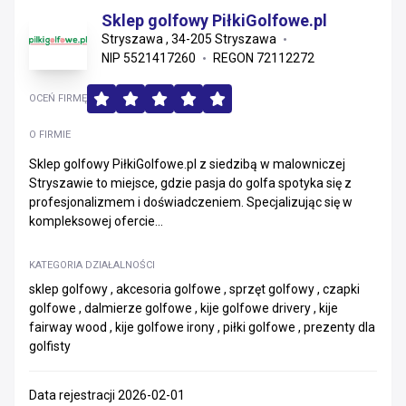
Sklep golfowy PiłkiGolfowe.pl
Stryszawa , 34-205 Stryszawa
NIP 5521417260
REGON 72112272
OCEŃ FIRMĘ
O FIRMIE
Sklep golfowy PiłkiGolfowe.pl z siedzibą w malowniczej
Stryszawie to miejsce, gdzie pasja do golfa spotyka się z
profesjonalizmem i doświadczeniem. Specjalizując się w
kompleksowej ofercie...
KATEGORIA DZIAŁALNOŚCI
sklep golfowy , akcesoria golfowe , sprzęt golfowy , czapki
golfowe , dalmierze golfowe , kije golfowe drivery , kije
fairway wood , kije golfowe irony , piłki golfowe , prezenty dla
golfisty
Data rejestracji 2026-02-01