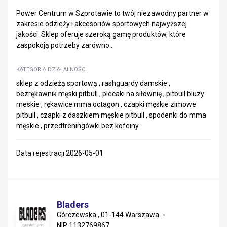
Power Centrum w Szprotawie to twój niezawodny partner w
zakresie odzieży i akcesoriów sportowych najwyższej
jakości. Sklep oferuje szeroką gamę produktów, które
zaspokoją potrzeby zarówno...
KATEGORIA DZIAŁALNOŚCI
sklep z odzieżą sportową , rashguardy damskie ,
bezrękawnik męski pitbull , plecaki na siłownię , pitbull bluzy
meskie , rękawice mma octagon , czapki męskie zimowe
pitbull , czapki z daszkiem męskie pitbull , spodenki do mma
męskie , przedtreningówki bez kofeiny
Data rejestracji 2026-05-01
Bladers
Górczewska , 01-144 Warszawa
NIP 1132769867