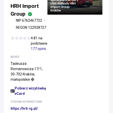
HRH Import
Group
NIP 6762467722
REGON 122928727
4.81 na
podstawie
177 opinii
.
ADRES
Tadeusza
Romanowicza 17/1,
30-702 Kraków,
małopolskie
Pobierz wizytówkę
vCard
STRONA INTERNETOWA
https://hrh-ig.pl/