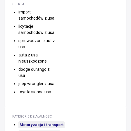
OFERTA
import
samochodów z usa
licytacje
samochodów z usa
sprowadzanie aut z
usa
auta z usa
nieuszkodzone
dodge durango z
usa
jeep wrangler z usa
toyota sienna usa
KATEGORIE DZIAŁALNOŚCI
Motoryzacja i transport