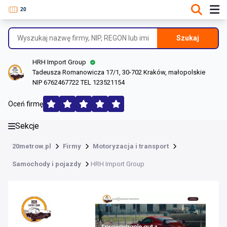
DANE O FIRMIE
Informacje o firmie
Szukaj
Dane rejestrowe
HRH Import Group
Lokalizacje
Tadeusza Romanowicza 17/1, 30-702 Kraków, małopolskie
NIP 6762467722 TEL 123521154
Opinie (177)
Oceń firmę
Sekcje
20metrow.pl
Firmy
Motoryzacja i transport
Samochody i pojazdy
HRH Import Group