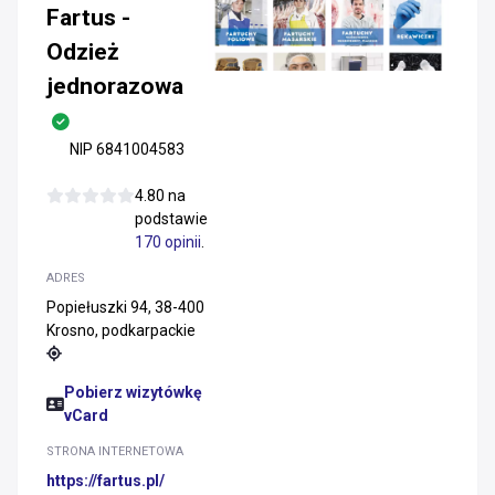
Fartus -
Odzież
jednorazowa
NIP 6841004583
4.80 na
podstawie
170 opinii
.
ADRES
Popiełuszki 94, 38-400
Krosno, podkarpackie
Pobierz wizytówkę
vCard
STRONA INTERNETOWA
https://fartus.pl/