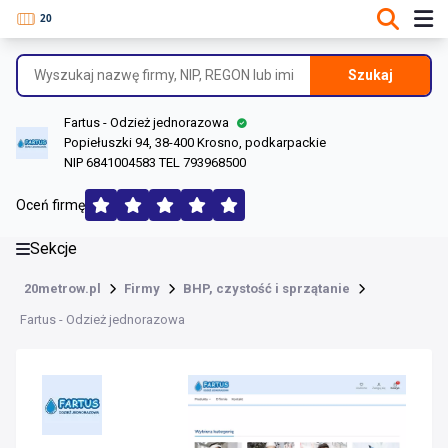
DANE O FIRMIE
Informacje o firmie
Szukaj
Dane rejestrowe
Fartus - Odzież jednorazowa
Lokalizacje
Popiełuszki 94, 38-400 Krosno, podkarpackie
NIP 6841004583 TEL 793968500
Opinie (170)
Oceń firmę
Sekcje
20metrow.pl
Firmy
BHP, czystość i sprzątanie
Fartus - Odzież jednorazowa