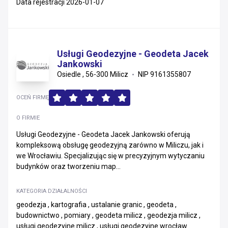
Data rejestracji 2026-01-07
Usługi Geodezyjne - Geodeta Jacek
Jankowski
Osiedle , 56-300 Milicz
NIP 9161355807
OCEŃ FIRMĘ
O FIRMIE
Usługi Geodezyjne - Geodeta Jacek Jankowski oferują
kompleksową obsługę geodezyjną zarówno w Miliczu, jak i
we Wrocławiu. Specjalizując się w precyzyjnym wytyczaniu
budynków oraz tworzeniu map...
KATEGORIA DZIAŁALNOŚCI
geodezja , kartografia , ustalanie granic , geodeta ,
budownictwo , pomiary , geodeta milicz , geodezja milicz ,
usługi geodezyjne milicz , usługi geodezyjne wrocław