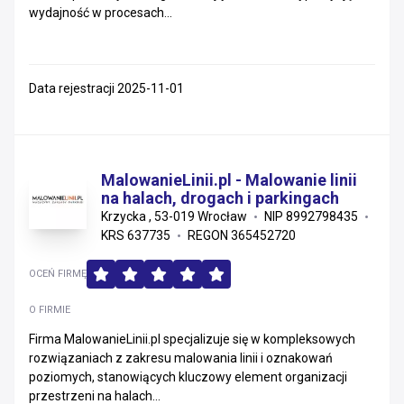
wydajność w procesach...
Data rejestracji 2025-11-01
MalowanieLinii.pl - Malowanie linii
na halach, drogach i parkingach
Krzycka , 53-019 Wrocław
NIP 8992798435
KRS 637735
REGON 365452720
OCEŃ FIRMĘ
O FIRMIE
Firma MalowanieLinii.pl specjalizuje się w kompleksowych
rozwiązaniach z zakresu malowania linii i oznakowań
poziomych, stanowiących kluczowy element organizacji
przestrzeni na halach...