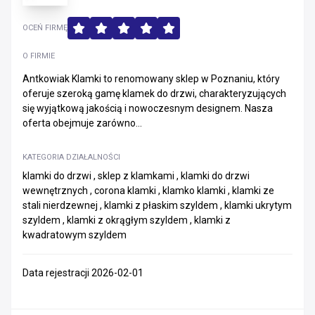
OCEŃ FIRMĘ
O FIRMIE
Antkowiak Klamki to renomowany sklep w Poznaniu, który
oferuje szeroką gamę klamek do drzwi, charakteryzujących
się wyjątkową jakością i nowoczesnym designem. Nasza
oferta obejmuje zarówno...
KATEGORIA DZIAŁALNOŚCI
klamki do drzwi , sklep z klamkami , klamki do drzwi
wewnętrznych , corona klamki , klamko klamki , klamki ze
stali nierdzewnej , klamki z płaskim szyldem , klamki ukrytym
szyldem , klamki z okrągłym szyldem , klamki z
kwadratowym szyldem
Data rejestracji 2026-02-01