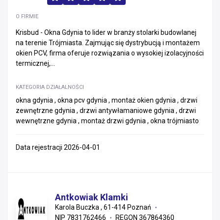
O FIRMIE
Krisbud - Okna Gdynia to lider w branży stolarki budowlanej
na terenie Trójmiasta. Zajmując się dystrybucją i montażem
okien PCV, firma oferuje rozwiązania o wysokiej izolacyjności
termicznej,...
KATEGORIA DZIAŁALNOŚCI
okna gdynia , okna pcv gdynia , montaż okien gdynia , drzwi
zewnętrzne gdynia , drzwi antywłamaniowe gdynia , drzwi
wewnętrzne gdynia , montaż drzwi gdynia , okna trójmiasto
Data rejestracji 2026-04-01
Antkowiak Klamki
Karola Buczka , 61-414 Poznań
NIP 7831762466
REGON 367864360