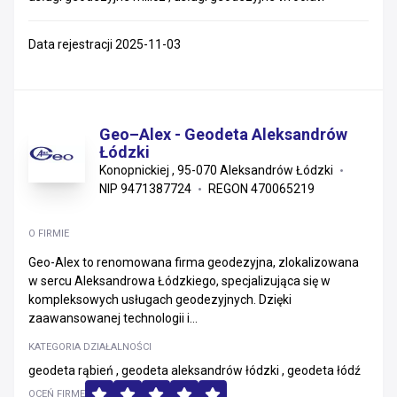
Data rejestracji 2025-11-03
Geo–Alex - Geodeta Aleksandrów
Łódzki
Konopnickiej , 95-070 Aleksandrów Łódzki
NIP 9471387724
REGON 470065219
O FIRMIE
Geo-Alex to renomowana firma geodezyjna, zlokalizowana
w sercu Aleksandrowa Łódzkiego, specjalizująca się w
kompleksowych usługach geodezyjnych. Dzięki
zaawansowanej technologii i...
KATEGORIA DZIAŁALNOŚCI
geodeta rąbień , geodeta aleksandrów łódzki , geodeta łódź
OCEŃ FIRMĘ