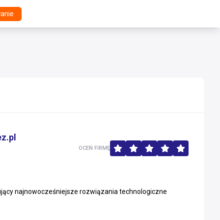
anie
z.pl
OCEŃ FIRMĘ
rujący najnowocześniejsze rozwiązania technologiczne