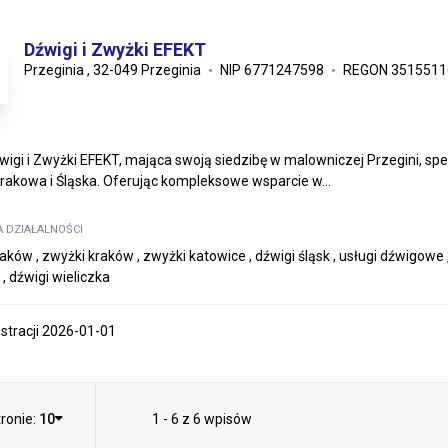
Dźwigi i Zwyżki EFEKT
Przeginia , 32-049 Przeginia
NIP 6771247598
REGON 3515511
wigi i Zwyżki EFEKT, mająca swoją siedzibę w malowniczej Przegini, sp
Krakowa i Śląska. Oferując kompleksowe wsparcie w...
A DZIAŁALNOŚCI
aków , zwyżki kraków , zwyżki katowice , dźwigi śląsk , usługi dźwigowe 
 , dźwigi wieliczka
estracji 2026-01-01
ronie:
10
1 - 6 z 6 wpisów