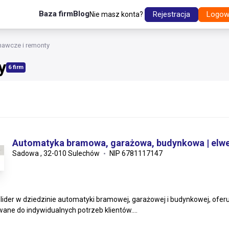
Baza firm
Blog
Rejestracja
Logow
Nie masz konta?
nawcze i remonty
y
6 firm
Automatyka bramowa, garażowa, budynkowa | elwe
Sadowa , 32-010 Sulechów
NIP 6781117147
 lider w dziedzinie automatyki bramowej, garażowej i budynkowej, ofe
ane do indywidualnych potrzeb klientów....