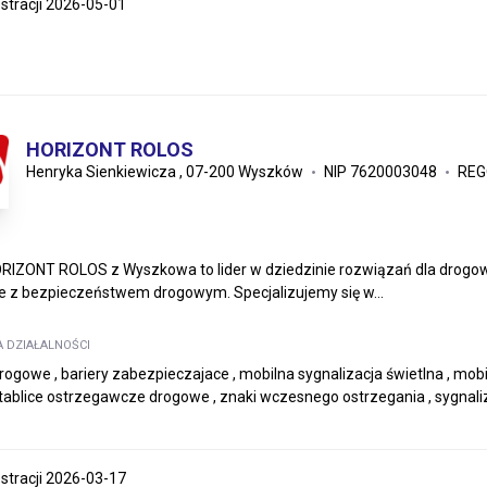
estracji 2026-05-01
HORIZONT ROLOS
Henryka Sienkiewicza , 07-200 Wyszków
NIP 7620003048
REG
RIZONT ROLOS z Wyszkowa to lider w dziedzinie rozwiązań dla drogowni
 z bezpieczeństwem drogowym. Specjalizujemy się w...
A DZIAŁALNOŚCI
drogowe , bariery zabezpieczajace , mobilna sygnalizacja świetlna , mob
tablice ostrzegawcze drogowe , znaki wczesnego ostrzegania , sygnal
estracji 2026-03-17