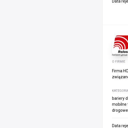
Data rej
O FIRMIE
Firma HO
związane
KATEGORI
bariery 
mobilne 
drogowe
Data rej