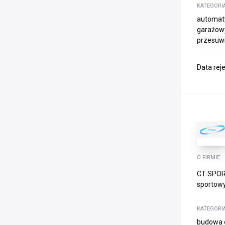
KATEGORI
automaty
garażow
przesuw
Data rej
O FIRMIE
CT SPORT
sportowy
KATEGORI
budowa o