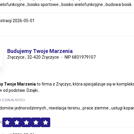
ielofunkcyjne , boisko sportowe , boisko wielofunkcyjne , budowa boisk
estracji 2026-05-01
Budujemy Twoje Marzenia
Zręczyce , 32-420 Zręczyce
NIP 6831979107
y Twoje Marzenia
to firma z Zręczyc, która specjalizuje się w kompl
 od podstaw. Dzięki...
A DZIAŁALNOŚCI
omów jednorodzinnych , niwelacja terenu , prace ziemne , usługi k
MĘ