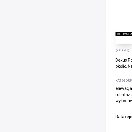
O FIRMIE
Dexus Po
okolic. 
KATEGORI
elewacja
montaż ,
wykona
Data rej