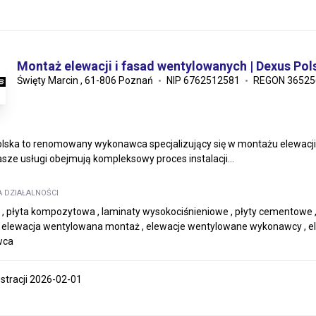
Montaż elewacji i fasad wentylowanych | Dexus Pol
Święty Marcin , 61-806 Poznań
NIP 6762512581
REGON 36525
lska to renomowany wykonawca specjalizujący się w montażu elewacji i
Nasze usługi obejmują kompleksowy proces instalacji...
A DZIAŁALNOŚCI
 , płyta kompozytowa , laminaty wysokociśnieniowe , płyty cementowe
 elewacja wentylowana montaż , elewacje wentylowane wykonawcy , 
wca
estracji 2026-02-01