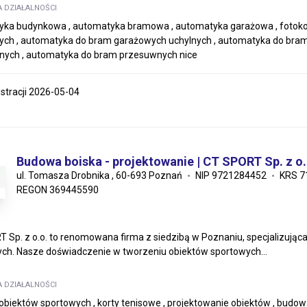
A DZIAŁALNOŚCI
ka budynkowa , automatyka bramowa , automatyka garażowa , fotokom
ych , automatyka do bram garażowych uchylnych , automatyka do br
nych , automatyka do bram przesuwnych nice
estracji 2026-05-04
Budowa boiska - projektowanie | CT SPORT Sp. z o.
ul. Tomasza Drobnika , 60-693 Poznań
NIP 9721284452
KRS 7
REGON 369445590
 Sp. z o.o. to renomowana firma z siedzibą w Poznaniu, specjalizując
ch. Nasze doświadczenie w tworzeniu obiektów sportowych...
A DZIAŁALNOŚCI
biektów sportowych , korty tenisowe , projektowanie obiektów , budow