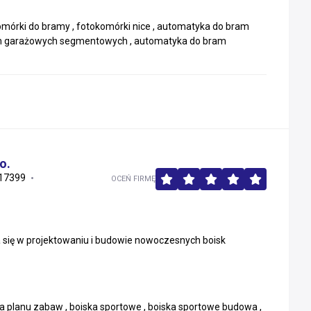
órki do bramy , fotokomórki nice , automatyka do bram
am garażowych segmentowych , automatyka do bram
o.
17399
OCEŃ FIRMĘ
a się w projektowaniu i budowie nowoczesnych boisk
a planu zabaw , boiska sportowe , boiska sportowe budowa ,