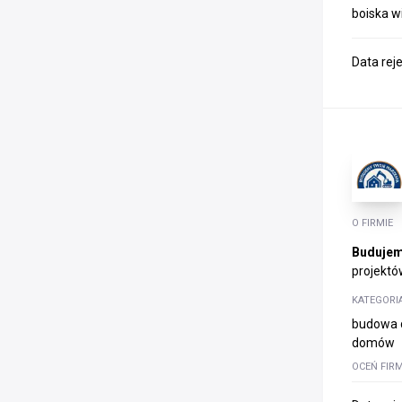
boiska w
Data rej
O FIRMIE
Budujem
projektów
KATEGORI
budowa d
domów
OCEŃ FIR