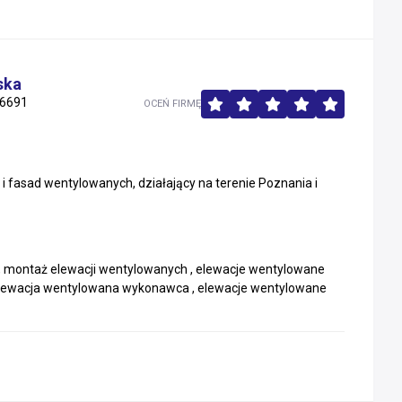
ska
6691
OCEŃ FIRMĘ
 fasad wentylowanych, działający na terenie Poznania i
 , montaż elewacji wentylowanych , elewacje wentylowane
elewacja wentylowana wykonawca , elewacje wentylowane