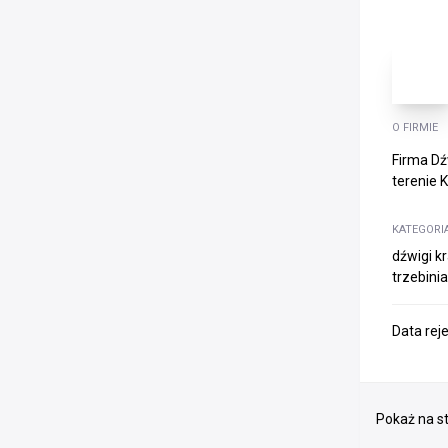
O FIRMIE
Firma Dź
terenie 
KATEGORI
dźwigi kr
trzebinia
Data rej
Pokaż na st