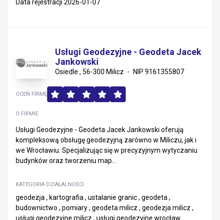
Data rejestracji 2026-01-07
Usługi Geodezyjne - Geodeta Jacek
Jankowski
Osiedle , 56-300 Milicz
NIP 9161355807
OCEŃ FIRMĘ
O FIRMIE
Usługi Geodezyjne - Geodeta Jacek Jankowski oferują
kompleksową obsługę geodezyjną zarówno w Miliczu, jak i
we Wrocławiu. Specjalizując się w precyzyjnym wytyczaniu
budynków oraz tworzeniu map...
KATEGORIA DZIAŁALNOŚCI
geodezja , kartografia , ustalanie granic , geodeta ,
budownictwo , pomiary , geodeta milicz , geodezja milicz ,
usługi geodezyjne milicz , usługi geodezyjne wrocław