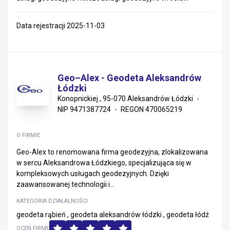
Data rejestracji 2025-11-03
Geo–Alex - Geodeta Aleksandrów
Łódzki
Konopnickiej , 95-070 Aleksandrów Łódzki
NIP 9471387724
REGON 470065219
O FIRMIE
Geo-Alex to renomowana firma geodezyjna, zlokalizowana
w sercu Aleksandrowa Łódzkiego, specjalizująca się w
kompleksowych usługach geodezyjnych. Dzięki
zaawansowanej technologii i...
KATEGORIA DZIAŁALNOŚCI
geodeta rąbień , geodeta aleksandrów łódzki , geodeta łódź
OCEŃ FIRMĘ