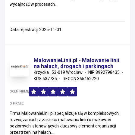
wydajność w procesach...
Data rejestracji 2025-11-01
MalowanieLinii.pl - Malowanie linii
na halach, drogach i parkingach
Krzycka , 53-019 Wrocław
NIP 8992798435
KRS 637735
REGON 365452720
OCEŃ FIRMĘ
O FIRMIE
Firma MalowanieLinii.pl specjalizuje się w kompleksowych
rozwiązaniach z zakresu malowania linii i oznakowań
poziomych, stanowiących kluczowy element organizacji
przestrzeni na halach...