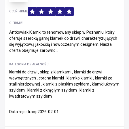
OCEŃ FIRMĘ
O FIRMIE
Antkowiak Klamki to renomowany sklep w Poznaniu, który
oferuje szeroką gamę klamek do drzwi, charakteryzujących
się wyjątkową jakością i nowoczesnym designem. Nasza
oferta obejmuje zarówno...
KATEGORIA DZIAŁALNOŚCI
klamki do drzwi , sklep z klamkami , klamki do drzwi
wewnętrznych , corona klamki , klamko klamki , klamki ze
stali nierdzewnej , klamki z płaskim szyldem , klamki ukrytym
szyldem , klamki z okrągłym szyldem , klamki z
kwadratowym szyldem
Data rejestracji 2026-02-01