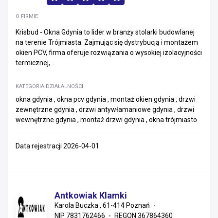
O FIRMIE
Krisbud - Okna Gdynia to lider w branży stolarki budowlanej
na terenie Trójmiasta. Zajmując się dystrybucją i montażem
okien PCV, firma oferuje rozwiązania o wysokiej izolacyjności
termicznej,...
KATEGORIA DZIAŁALNOŚCI
okna gdynia , okna pcv gdynia , montaż okien gdynia , drzwi
zewnętrzne gdynia , drzwi antywłamaniowe gdynia , drzwi
wewnętrzne gdynia , montaż drzwi gdynia , okna trójmiasto
Data rejestracji 2026-04-01
Antkowiak Klamki
Karola Buczka , 61-414 Poznań
NIP 7831762466
REGON 367864360