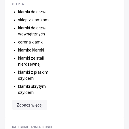
OFERTA
klamki do drzwi
sklep z klamkami
klamki do drzwi
wewnętrznych
corona klamki
klamko klamki
klamki ze stali
nierdzewnej
klamki z płaskim
szyldem
klamki ukrytym
szyldem
Zobacz więcej
KATEGORIE DZIAŁALNOŚCI