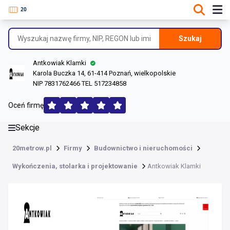
DANE O FIRMIE
Informacje o firmie
Szukaj
Dane rejestrowe
Antkowiak Klamki
Lokalizacje
Karola Buczka 14, 61-414 Poznań, wielkopolskie
NIP 7831762466 TEL 517234858
Opinie (104)
Oceń firmę
Sekcje
20metrow.pl
Firmy
Budownictwo i nieruchomości
Wykończenia, stolarka i projektowanie
Antkowiak Klamki