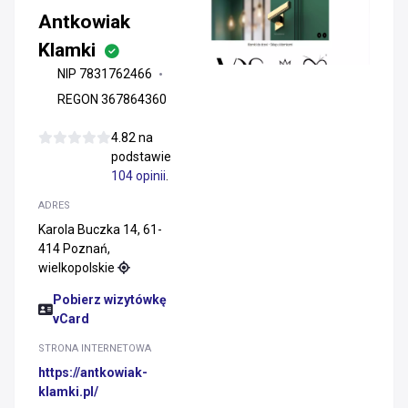
Antkowiak
Klamki
NIP 7831762466
REGON 367864360
4.82 na
podstawie
104 opinii
.
ADRES
Karola Buczka 14, 61-
414 Poznań,
wielkopolskie
Pobierz wizytówkę
vCard
STRONA INTERNETOWA
https://antkowiak-
klamki.pl/