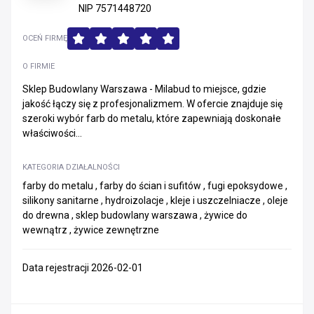
NIP 7571448720
OCEŃ FIRMĘ
O FIRMIE
Sklep Budowlany Warszawa - Milabud to miejsce, gdzie
jakość łączy się z profesjonalizmem. W ofercie znajduje się
szeroki wybór farb do metalu, które zapewniają doskonałe
właściwości...
KATEGORIA DZIAŁALNOŚCI
farby do metalu , farby do ścian i sufitów , fugi epoksydowe ,
silikony sanitarne , hydroizolacje , kleje i uszczelniacze , oleje
do drewna , sklep budowlany warszawa , żywice do
wewnątrz , żywice zewnętrzne
Data rejestracji 2026-02-01