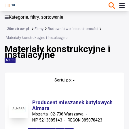
KATEGORIE, FILTRY, SORTOWANIE
Kategorie, filtry, sortowanie
Budownictwo i nieruchomości
20metrow.pl
Firmy
Budownictwo i nieruchomości
Budownictwo i nieruchomości
Materiały konstrukcyjne i instalacyjne
Materiały konstrukcyjne i
Materiały konstrukcyjne i instalacyjne
instalacyjne
Usługi wykonawcze i remonty
6 firm
Wykończenia, stolarka i projektowanie
Sortuj po:
Nieruchomości i zarządzanie
Materiały wykończeniowe i sanitarne
Producent mieszanek butylowych
Almara
Instalacje
Mozarta , 02-736 Warszawa
NIP 5213885143
REGON 385078423