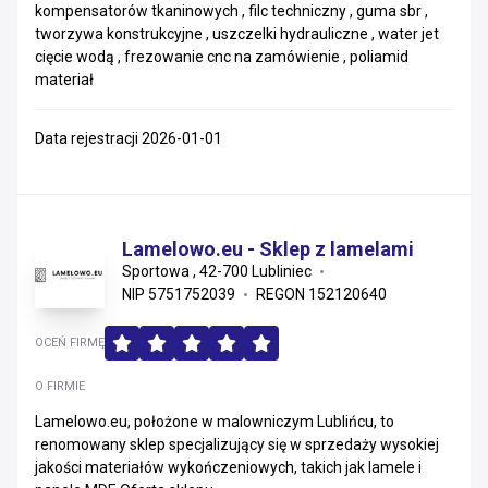
kompensatorów tkaninowych , filc techniczny , guma sbr ,
tworzywa konstrukcyjne , uszczelki hydrauliczne , water jet
cięcie wodą , frezowanie cnc na zamówienie , poliamid
materiał
Data rejestracji 2026-01-01
Lamelowo.eu - Sklep z lamelami
Sportowa , 42-700 Lubliniec
NIP 5751752039
REGON 152120640
OCEŃ FIRMĘ
O FIRMIE
Lamelowo.eu, położone w malowniczym Lublińcu, to
renomowany sklep specjalizujący się w sprzedaży wysokiej
jakości materiałów wykończeniowych, takich jak lamele i