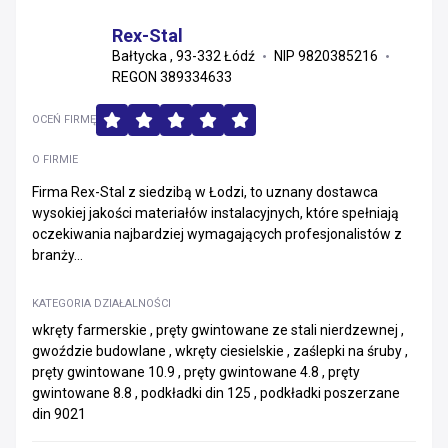
Rex-Stal
Bałtycka , 93-332 Łódź
NIP 9820385216
REGON 389334633
OCEŃ FIRMĘ
O FIRMIE
Firma Rex-Stal z siedzibą w Łodzi, to uznany dostawca
wysokiej jakości materiałów instalacyjnych, które spełniają
oczekiwania najbardziej wymagających profesjonalistów z
branży...
KATEGORIA DZIAŁALNOŚCI
wkręty farmerskie , pręty gwintowane ze stali nierdzewnej ,
gwoździe budowlane , wkręty ciesielskie , zaślepki na śruby ,
pręty gwintowane 10.9 , pręty gwintowane 4.8 , pręty
gwintowane 8.8 , podkładki din 125 , podkładki poszerzane
din 9021