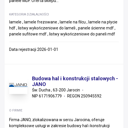
panele MDF. Oferta sklepu...
KATEGORIA DZIAŁALNOŚCI
lamele , lamele frezowane , lamele na filcu , lamele na płycie
hdf , listwy wykończeniowe do lameli , panele ścienne mdf ,
panele sufitowe mdf , listwy wykończeniowe do paneli mdf
Data rejestracji 2026-01-01
Budowa hal i konstrukcji stalowych -
JANO
Św. Ducha , 63-200 Jarocin
NIP 6171906779
REGON 250945592
O FIRMIE
Firma JANO, zlokalizowana w sercu Jarocina, oferuje
kompleksowe usługi w zakresie budowy hal i konstrukcji