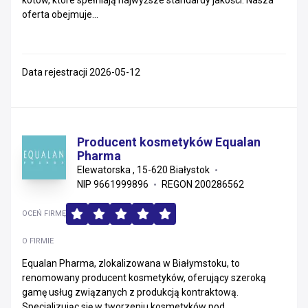
kotów, które spełniają najwyższe standardy jakości. Nasza
oferta obejmuje...
Data rejestracji 2026-05-12
Producent kosmetyków Equalan
Pharma
Elewatorska , 15-620 Białystok
NIP 9661999896
REGON 200286562
OCEŃ FIRMĘ
O FIRMIE
Equalan Pharma, zlokalizowana w Białymstoku, to
renomowany producent kosmetyków, oferujący szeroką
gamę usług związanych z produkcją kontraktową.
Specjalizując się w tworzeniu kosmetyków pod...