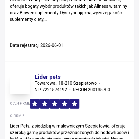
oferuje bogaty wybór produktów takich jak Aliness witaminy
Małopolskie
oraz Biowen suplementy. Dystrybuując najwyższej jakości
suplementy diety,...
Śląskie
Zachodniopomorskie
Data rejestracji 2026-06-01
Warmińsko-mazurskie
Kujawsko-pomorskie
Lider pets
Świętokrzyskie
Towarowa , 18-210 Szepietowo
NIP 7221574192
REGON 200135700
Opolskie
OCEŃ FIRMĘ
Podlaskie
O FIRMIE
Lubelskie
Lider Pets, z siedzibą w malowniczym Szepietowie, oferuje
szeroką gamę produktów przeznaczonych do hodowli psów i