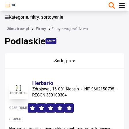
KATEGORIE, FILTRY, SORTOWANIE
Kategorie, filtry, sortowanie
Firmy
20metrow.pl
Firmy
Firmy z województwa
Podlaskie
Podlaskie
6 firm
Lubuskie
Mazowieckie
Sortuj po:
Wielkopolskie
Herbario
Łódzkie
Zdrojowa , 16-001 Kleosin
NIP 9662150795
REGON 389109304
Dolnośląskie
OCEŃ FIRMĘ
Pomorskie
O FIRMIE
Podkarpackie
Herbario, znany i ceniony sklep z witaminami w Kleosinie,