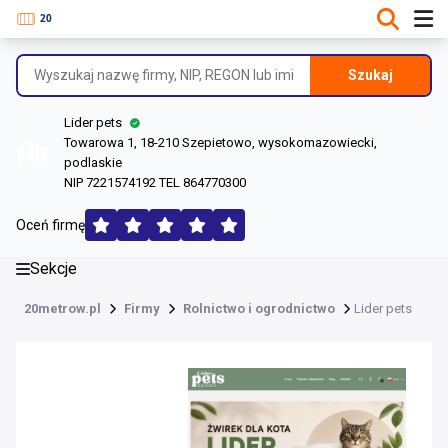
DANE O FIRMIE
Informacje o firmie
Szukaj
Dane rejestrowe
Lider pets
Lokalizacje
Towarowa 1, 18-210 Szepietowo, wysokomazowiecki,
podlaskie
Opinie (100)
NIP 7221574192 TEL 864770300
Oceń firmę
Sekcje
20metrow.pl
Firmy
Rolnictwo i ogrodnictwo
Lider pets