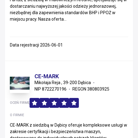
dostarczaniu najwyższej jakości odzieży jednorazowej,
Małopolskie
niezbędnej dla zapewnienia standardów BHP i PPOŻ w
miejscu pracy. Nasza oferta...
Śląskie
Zachodniopomorskie
Data rejestracji 2026-06-01
Warmińsko-mazurskie
Kujawsko-pomorskie
CE-MARK
Świętokrzyskie
Mikołaja Reja , 39-200 Dębica
NIP 8722270196
REGON 380803925
Opolskie
OCEŃ FIRMĘ
Podlaskie
O FIRMIE
Lubelskie
CE-MARK z siedzibą w Dębicy oferuje kompleksowe usługi w
zakresie certyfikacji i bezpieczeństwa maszyn,