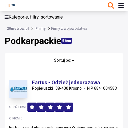
KATEGORIE, FILTRY, SORTOWANIE
Kategorie, filtry, sortowanie
Firmy
20metrow.pl
Firmy
Firmy z województwa
Podkarpackie
Podkarpackie
5 firm
Lubuskie
Mazowieckie
Sortuj po:
Wielkopolskie
Fartus - Odzież jednorazowa
Łódzkie
Popiełuszki , 38-400 Krosno
NIP 6841004583
Dolnośląskie
OCEŃ FIRMĘ
Pomorskie
O FIRMIE
Podkarpackie
Fartus, z siedzibą w malowniczym Krośnie, specjalizuje się w