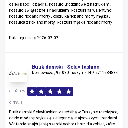
dzień babci i dziadka , koszulki urodzinowe z nadrukiem ,
koszulki świąteczne z nadrukiem , koszulki na walentynki ,
koszulki rick and morty , koszulka rick and morty męska ,
koszulka z rick and morty , koszulki męskie rick and morty
Data rejestracji 2026-02-02
Butik damski - Selavifashion
Domowicza , 95-080 Tuszyn
NIP 7711584884
OCEŃ FIRMĘ
O FIRMIE
Butik damski Selavifashion z siedzibą w Tuszynie to miejsce,
gdzie moda spotyka się z elegancją i najnowszymi trendami.
W ofercie znajduje się szeroki wybór ubrań dla kobiet, które