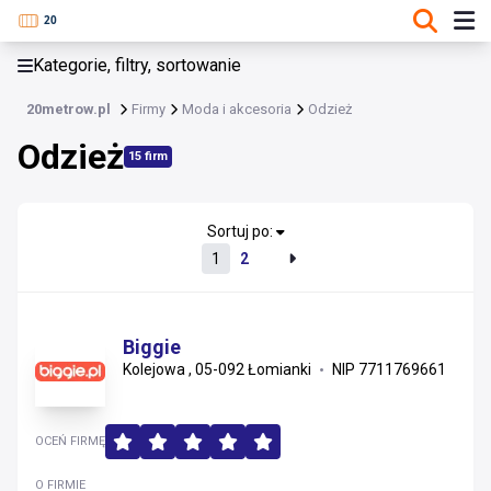
KATEGORIE, FILTRY, SORTOWANIE
Kategorie, filtry, sortowanie
Moda i akcesoria
20metrow.pl
Firmy
Moda i akcesoria
Odzież
Moda i akcesoria
Odzież
15 firm
Odzież
Biżuteria i zegarki
Sortuj po:
1
2
Obuwie, torby i galanteria
Biggie
Kolejowa , 05-092 Łomianki
NIP 7711769661
OCEŃ FIRMĘ
O FIRMIE