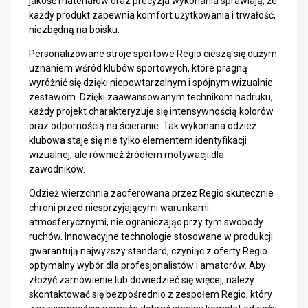
jakość materiałów oraz precyzja wykonania sprawiają, że
każdy produkt zapewnia komfort użytkowania i trwałość,
niezbędną na boisku.
Personalizowane stroje sportowe Regio cieszą się dużym
uznaniem wśród klubów sportowych, które pragną
wyróżnić się dzięki niepowtarzalnym i spójnym wizualnie
zestawom. Dzięki zaawansowanym technikom nadruku,
każdy projekt charakteryzuje się intensywnością kolorów
oraz odpornością na ścieranie. Tak wykonana odzież
klubowa staje się nie tylko elementem identyfikacji
wizualnej, ale również źródłem motywacji dla
zawodników.
Odzież wierzchnia zaoferowana przez Regio skutecznie
chroni przed niesprzyjającymi warunkami
atmosferycznymi, nie ograniczając przy tym swobody
ruchów. Innowacyjne technologie stosowane w produkcji
gwarantują najwyższy standard, czyniąc z oferty Regio
optymalny wybór dla profesjonalistów i amatorów. Aby
złożyć zamówienie lub dowiedzieć się więcej, należy
skontaktować się bezpośrednio z zespołem Regio, który