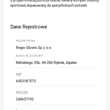
z przyjemnością pomoże dobrać idealny komplet odzieży
sportowej dopasowany do specyficznych potrzeb.
Dane Rejestrowe
NAZWA PEŁNA
Regio Gloves Sp z o.o.
ADRES REJESTROWY
Kilińskiego 33b, 44-200 Rybnik, śląskie
NIP
6423187575
REGON
243657192