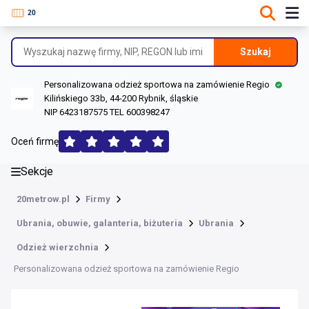
DANE O FIRMIE
Informacje o firmie
Szukaj
Dane rejestrowe
Personalizowana odzież sportowa na zamówienie Regio
Lokalizacje
Kilińskiego 33b, 44-200 Rybnik, śląskie
NIP 6423187575 TEL 600398247
Opinie (151)
Oceń firmę
Sekcje
20metrow.pl
Firmy
Ubrania, obuwie, galanteria, biżuteria
Ubrania
Odzież wierzchnia
Personalizowana odzież sportowa na zamówienie Regio