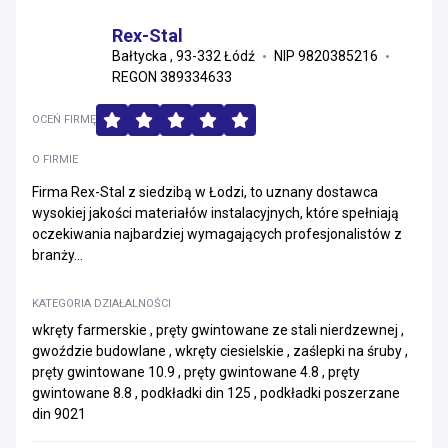
Rex-Stal
Bałtycka , 93-332 Łódź
NIP 9820385216
REGON 389334633
OCEŃ FIRMĘ
O FIRMIE
Firma Rex-Stal z siedzibą w Łodzi, to uznany dostawca
wysokiej jakości materiałów instalacyjnych, które spełniają
oczekiwania najbardziej wymagających profesjonalistów z
branży...
KATEGORIA DZIAŁALNOŚCI
wkręty farmerskie , pręty gwintowane ze stali nierdzewnej ,
gwoździe budowlane , wkręty ciesielskie , zaślepki na śruby ,
pręty gwintowane 10.9 , pręty gwintowane 4.8 , pręty
gwintowane 8.8 , podkładki din 125 , podkładki poszerzane
din 9021