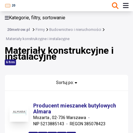
KATEGORIE, FILTRY, SORTOWANIE
Kategorie, filtry, sortowanie
Budownictwo i nieruchomości
20metrow.pl
Firmy
Budownictwo i nieruchomości
Budownictwo i nieruchomości
Materiały konstrukcyjne i instalacyjne
Materiały konstrukcyjne i
Materiały konstrukcyjne i instalacyjne
instalacyjne
Usługi wykonawcze i remonty
6 firm
Wykończenia, stolarka i projektowanie
Sortuj po:
Nieruchomości i zarządzanie
Materiały wykończeniowe i sanitarne
Producent mieszanek butylowych
Almara
Instalacje
Mozarta , 02-736 Warszawa
NIP 5213885143
REGON 385078423