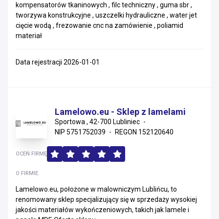
kompensatorów tkaninowych , filc techniczny , guma sbr ,
tworzywa konstrukcyjne , uszczelki hydrauliczne , water jet
cięcie wodą , frezowanie cnc na zamówienie , poliamid
materiał
Data rejestracji 2026-01-01
Lamelowo.eu - Sklep z lamelami
Sportowa , 42-700 Lubliniec
NIP 5751752039
REGON 152120640
OCEŃ FIRMĘ
O FIRMIE
Lamelowo.eu, położone w malowniczym Lublińcu, to
renomowany sklep specjalizujący się w sprzedaży wysokiej
jakości materiałów wykończeniowych, takich jak lamele i