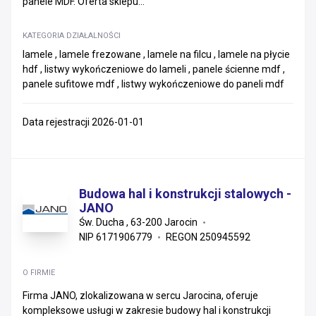
panele MDF. Oferta sklepu...
KATEGORIA DZIAŁALNOŚCI
lamele , lamele frezowane , lamele na filcu , lamele na płycie
hdf , listwy wykończeniowe do lameli , panele ścienne mdf ,
panele sufitowe mdf , listwy wykończeniowe do paneli mdf
Data rejestracji 2026-01-01
Budowa hal i konstrukcji stalowych -
JANO
Św. Ducha , 63-200 Jarocin
NIP 6171906779
REGON 250945592
O FIRMIE
Firma JANO, zlokalizowana w sercu Jarocina, oferuje
kompleksowe usługi w zakresie budowy hal i konstrukcji