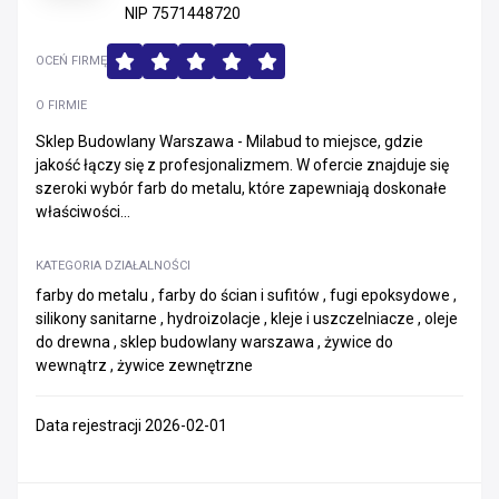
NIP 7571448720
OCEŃ FIRMĘ
O FIRMIE
Sklep Budowlany Warszawa - Milabud to miejsce, gdzie
jakość łączy się z profesjonalizmem. W ofercie znajduje się
szeroki wybór farb do metalu, które zapewniają doskonałe
właściwości...
KATEGORIA DZIAŁALNOŚCI
farby do metalu , farby do ścian i sufitów , fugi epoksydowe ,
silikony sanitarne , hydroizolacje , kleje i uszczelniacze , oleje
do drewna , sklep budowlany warszawa , żywice do
wewnątrz , żywice zewnętrzne
Data rejestracji 2026-02-01