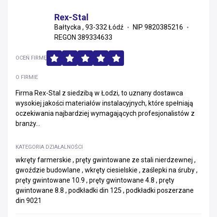
Rex-Stal
Bałtycka , 93-332 Łódź
NIP 9820385216
REGON 389334633
OCEŃ FIRMĘ
O FIRMIE
Firma Rex-Stal z siedzibą w Łodzi, to uznany dostawca
wysokiej jakości materiałów instalacyjnych, które spełniają
oczekiwania najbardziej wymagających profesjonalistów z
branży...
KATEGORIA DZIAŁALNOŚCI
wkręty farmerskie , pręty gwintowane ze stali nierdzewnej ,
gwoździe budowlane , wkręty ciesielskie , zaślepki na śruby ,
pręty gwintowane 10.9 , pręty gwintowane 4.8 , pręty
gwintowane 8.8 , podkładki din 125 , podkładki poszerzane
din 9021