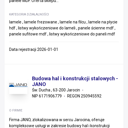
panele MDF. Oferta sklepu...
KATEGORIA DZIAŁALNOŚCI
lamele , lamele frezowane , lamele na filcu , lamele na płycie
hdf , listwy wykończeniowe do lameli , panele ścienne mdf ,
panele sufitowe mdf , listwy wykończeniowe do paneli mdf
Data rejestracji 2026-01-01
Budowa hal i konstrukcji stalowych -
JANO
Św. Ducha , 63-200 Jarocin
NIP 6171906779
REGON 250945592
O FIRMIE
Firma JANO, zlokalizowana w sercu Jarocina, oferuje
kompleksowe usługi w zakresie budowy hal i konstrukcji