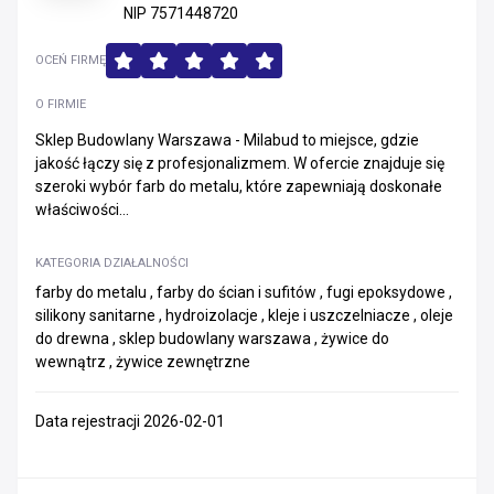
NIP 7571448720
OCEŃ FIRMĘ
O FIRMIE
Sklep Budowlany Warszawa - Milabud to miejsce, gdzie
jakość łączy się z profesjonalizmem. W ofercie znajduje się
szeroki wybór farb do metalu, które zapewniają doskonałe
właściwości...
KATEGORIA DZIAŁALNOŚCI
farby do metalu , farby do ścian i sufitów , fugi epoksydowe ,
silikony sanitarne , hydroizolacje , kleje i uszczelniacze , oleje
do drewna , sklep budowlany warszawa , żywice do
wewnątrz , żywice zewnętrzne
Data rejestracji 2026-02-01