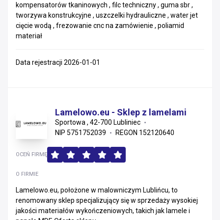
kompensatorów tkaninowych , filc techniczny , guma sbr ,
tworzywa konstrukcyjne , uszczelki hydrauliczne , water jet
cięcie wodą , frezowanie cnc na zamówienie , poliamid
materiał
Data rejestracji 2026-01-01
Lamelowo.eu - Sklep z lamelami
Sportowa , 42-700 Lubliniec
NIP 5751752039
REGON 152120640
OCEŃ FIRMĘ
O FIRMIE
Lamelowo.eu, położone w malowniczym Lublińcu, to
renomowany sklep specjalizujący się w sprzedaży wysokiej
jakości materiałów wykończeniowych, takich jak lamele i