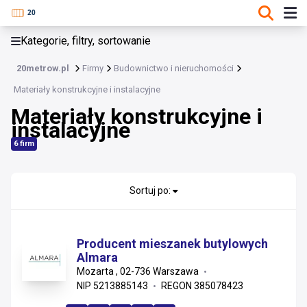
KATEGORIE, FILTRY, SORTOWANIE
Kategorie, filtry, sortowanie
Budownictwo i nieruchomości
20metrow.pl
Firmy
Budownictwo i nieruchomości
Budownictwo i nieruchomości
Materiały konstrukcyjne i instalacyjne
Materiały konstrukcyjne i
Materiały konstrukcyjne i instalacyjne
instalacyjne
Usługi wykonawcze i remonty
6 firm
Wykończenia, stolarka i projektowanie
Sortuj po:
Nieruchomości i zarządzanie
Materiały wykończeniowe i sanitarne
Producent mieszanek butylowych
Almara
Instalacje
Mozarta , 02-736 Warszawa
NIP 5213885143
REGON 385078423