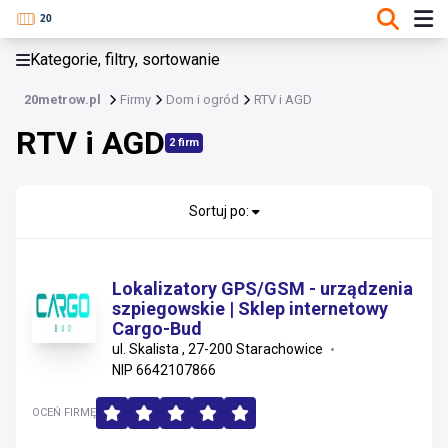
KATEGORIE, FILTRY, SORTOWANIE
Kategorie, filtry, sortowanie
Dom i ogród
20metrow.pl
Firmy
Dom i ogród
RTV i AGD
Dom i ogród
RTV i AGD
2 firm
Meble
Tekstylia i pozostałe wyposażenie
Sortuj po:
Dekoracje i oświetlenie
Lokalizatory GPS/GSM - urządzenia
Ogród
szpiegowskie | Sklep internetowy
Cargo-Bud
Kuchnia, łazienka i ceramika
ul. Skalista , 27-200 Starachowice
NIP 6642107866
RTV i AGD
OCEŃ FIRMĘ