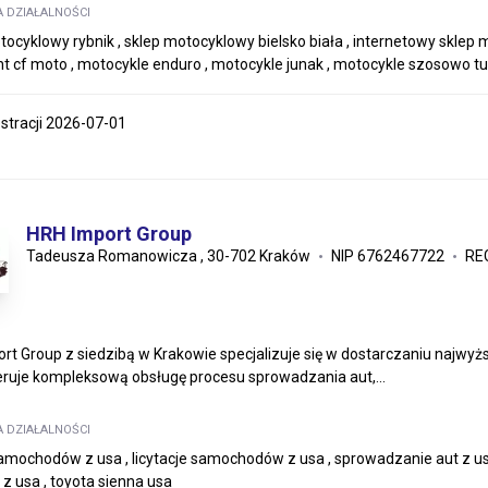
A DZIAŁALNOŚCI
tocyklowy rybnik , sklep motocyklowy bielsko biała , internetowy sklep
t cf moto , motocykle enduro , motocykle junak , motocykle szosowo t
estracji 2026-07-01
HRH Import Group
Tadeusza Romanowicza , 30-702 Kraków
NIP 6762467722
RE
rt Group z siedzibą w Krakowie specjalizuje się w dostarczaniu najwyż
eruje kompleksową obsługę procesu sprowadzania aut,...
A DZIAŁALNOŚCI
amochodów z usa , licytacje samochodów z usa , sprowadzanie aut z usa
 z usa , toyota sienna usa