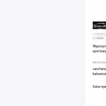
O FIRMIE
Wypożycz
sportowy
KATEGORI
carsfan
katowice
Data rej