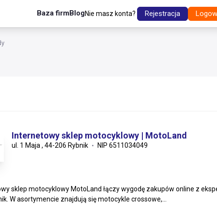
Baza firm
Blog
Rejestracja
Logow
Nie masz konta?
dy
Internetowy sklep motocyklowy | MotoLand
ul. 1 Maja , 44-206 Rybnik
NIP 6511034049
owy sklep motocyklowy MotoLand łączy wygodę zakupów online z eksper
ik. W asortymencie znajdują się motocykle crossowe,...