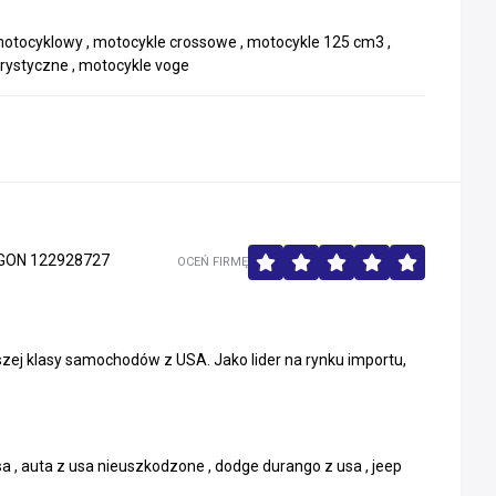
 motocyklowy , motocykle crossowe , motocykle 125 cm3 ,
urystyczne , motocykle voge
GON 122928727
OCEŃ FIRMĘ
szej klasy samochodów z USA. Jako lider na rynku importu,
 , auta z usa nieuszkodzone , dodge durango z usa , jeep