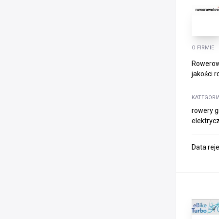
O FIRMIE
Rowerowe
jakości 
KATEGORI
rowery g
elektryc
Data rej