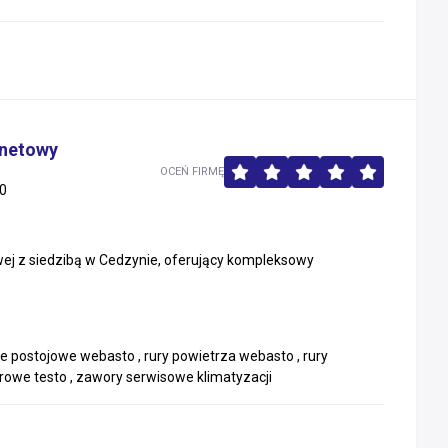
rnetowy
OCEŃ FIRMĘ
0
wej z siedzibą w Cedzynie, oferujący kompleksowy
 postojowe webasto , rury powietrza webasto , rury
rowe testo , zawory serwisowe klimatyzacji