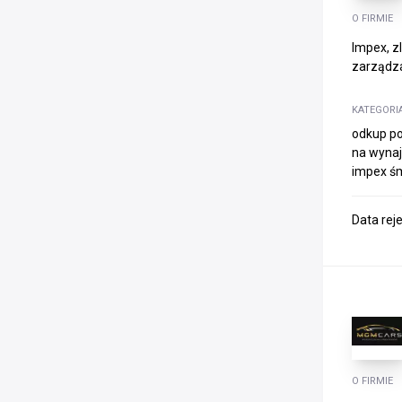
O FIRMIE
Impex, z
zarządza
KATEGORI
odkup po
na wynaj
impex śm
Data rej
O FIRMIE