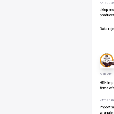
KATEGORI
sklep mo
producen
Data rej
O FIRMIE
HRH Impo
firma of
KATEGORI
import s
wrangler