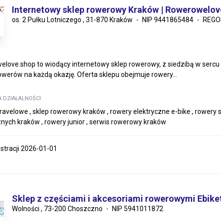
Internetowy sklep rowerowy Kraków | Rowerowelov
os. 2 Pułku Lotniczego , 31-870 Kraków
NIP 9441865484
REGO
love.shop to wiodący internetowy sklep rowerowy, z siedzibą w sercu 
rowerów na każdą okazję. Oferta sklepu obejmuje rowery...
A DZIAŁALNOŚCI
ravelowe , sklep rowerowy kraków , rowery elektryczne e-bike , rowery
znych kraków , rowery junior , serwis rowerowy kraków
estracji 2026-01-01
Sklep z częściami i akcesoriami rowerowymi Ebike
Wolności , 73-200 Choszczno
NIP 5941011872