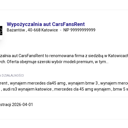
Wypożyczalnia aut CarsFansRent
Bażantów , 40-668 Katowice
NIP 99999999999
alnia aut CarsFansRent to renomowana firma z siedzibą w Katowicac
ch. Oferta obejmuje szeroki wybór modeli premium, w tym...
A DZIAŁALNOŚCI
srent , wynajem mercedes cla45 amg , wynajem bmw 3 , wynajem mer
 , audi rs3 wynajem katowice , mercedes cla 45 amg wynajem , bmw 5
estracji 2026-04-01