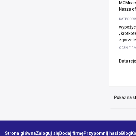
MGMcars 
Nasza of
KATEGORI
wypożyc
, krótko
zgorzele
OCEŃ FIR
Data rej
Pokaż na st
Strona główna
Zaloguj się
Dodaj firmę
Przypomnij hasło
Blog
Ko