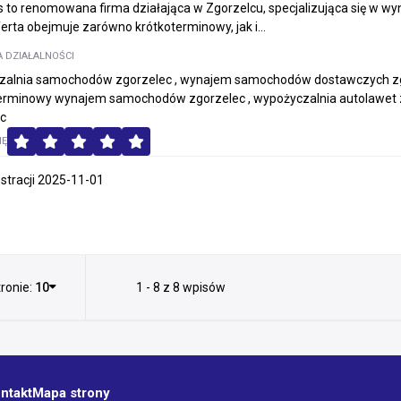
to renomowana firma działająca w Zgorzelcu, specjalizująca się w 
erta obejmuje zarówno krótkoterminowy, jak i...
A DZIAŁALNOŚCI
zalnia samochodów zgorzelec , wynajem samochodów dostawczych z
terminowy wynajem samochodów zgorzelec , wypożyczalnia autolawet 
c
MĘ
estracji 2025-11-01
ronie:
10
1 - 8 z 8 wpisów
ntakt
Mapa strony