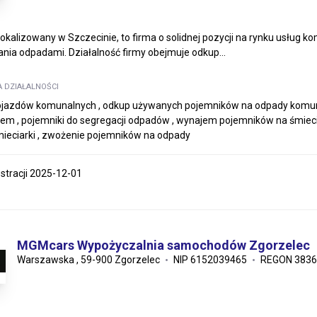
lokalizowany w Szczecinie, to firma o solidnej pozycji na rynku usług
nia odpadami. Działalność firmy obejmuje odkup...
A DZIAŁALNOŚCI
jazdów komunalnych , odkup używanych pojemników na odpady komunal
em , pojemniki do segregacji odpadów , wynajem pojemników na śmieci 
ieciarki , zwożenie pojemników na odpady
estracji 2025-12-01
MGMcars Wypożyczalnia samochodów Zgorzelec
Warszawska , 59-900 Zgorzelec
NIP 6152039465
REGON 3836