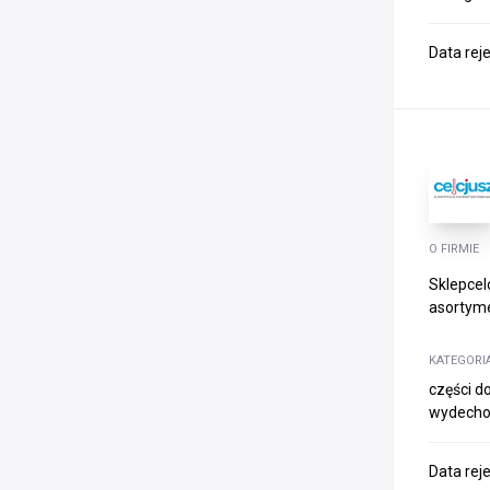
Data rej
O FIRMIE
Sklepcel
asortyme
KATEGORI
części d
wydechow
Data rej