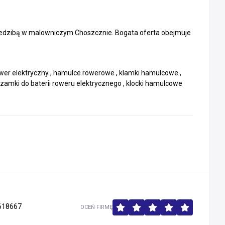
siedzibą w malowniczym Choszcznie. Bogata oferta obejmuje
ower elektryczny , hamulce rowerowe , klamki hamulcowe ,
zamki do baterii roweru elektrycznego , klocki hamulcowe
618667
OCEŃ FIRMĘ