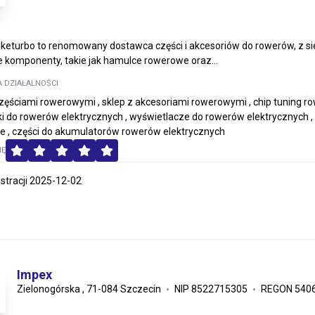
iketurbo to renomowany dostawca części i akcesoriów do rowerów, z 
 komponenty, takie jak hamulce rowerowe oraz...
A DZIAŁALNOŚCI
częściami rowerowymi , sklep z akcesoriami rowerowymi , chip tuning r
i do rowerów elektrycznych , wyświetlacze do rowerów elektrycznych , 
 , części do akumulatorów rowerów elektrycznych
MĘ
estracji 2025-12-02
Impex
Zielonogórska , 71-084 Szczecin
NIP 8522715305
REGON 540