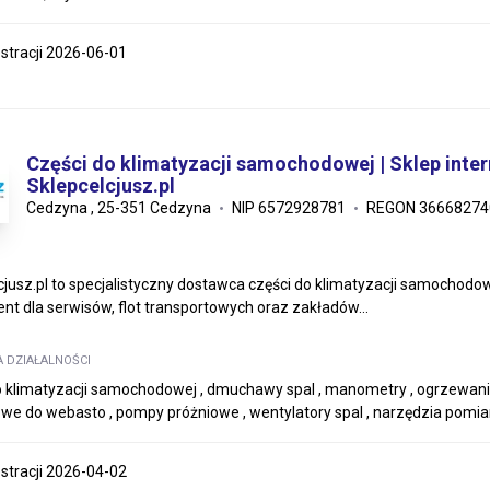
estracji 2026-06-01
Części do klimatyzacji samochodowej | Sklep inte
Sklepcelcjusz.pl
Cedzyna , 25-351 Cedzyna
NIP 6572928781
REGON 36668274
cjusz.pl to specjalistyczny dostawca części do klimatyzacji samochodo
nt dla serwisów, flot transportowych oraz zakładów...
A DZIAŁALNOŚCI
o klimatyzacji samochodowej , dmuchawy spal , manometry , ogrzewanie
e do webasto , pompy próżniowe , wentylatory spal , narzędzia pomia
estracji 2026-04-02