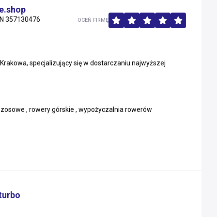
e.shop
N 357130476
OCEŃ FIRMĘ
Krakowa, specjalizujący się w dostarczaniu najwyższej
 szosowe , rowery górskie , wypożyczalnia rowerów
turbo