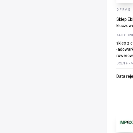
O FIRMIE
Sklep Eb
kluczowe
KATEGORI
sklep z 
ładowark
rowerowe
OCEŃ FIR
Data rej