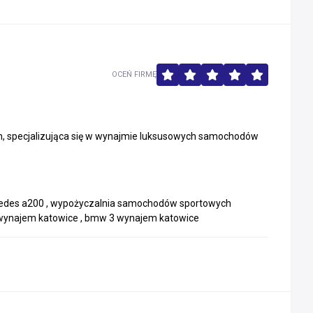
OCEŃ FIRMĘ
h, specjalizująca się w wynajmie luksusowych samochodów
cedes a200 , wypożyczalnia samochodów sportowych
 wynajem katowice , bmw 3 wynajem katowice