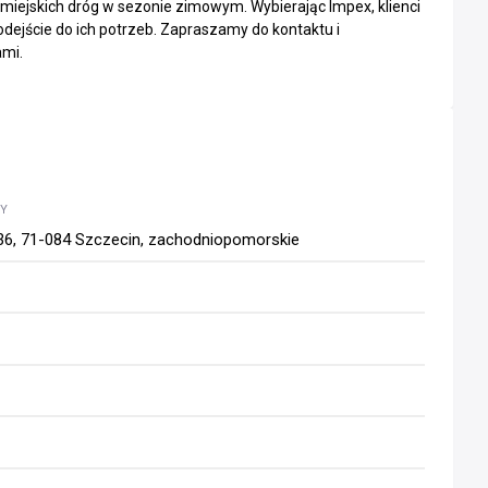
miejskich dróg w sezonie zimowym. Wybierając Impex, klienci
ejście do ich potrzeb. Zapraszamy do kontaktu i
ami.
WY
36, 71-084 Szczecin, zachodniopomorskie