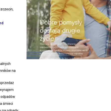
Szczecin,
rd
alnych
mników na
 sprzedaż
 wynajem
ji odpadów
a śmieci
w na odpady