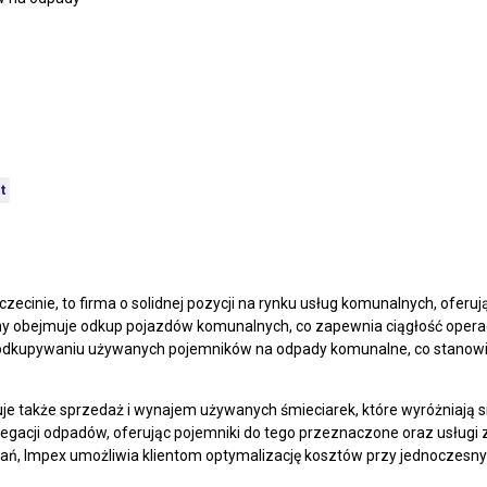
t
czecinie, to firma o solidnej pozycji na rynku usług komunalnych, ofe
rmy obejmuje odkup pojazdów komunalnych, co zapewnia ciągłość oper
w odkupywaniu używanych pojemników na odpady komunalne, co stanowi
je także sprzedaż i wynajem używanych śmieciarek, które wyróżniają s
egacji odpadów, oferując pojemniki do tego przeznaczone oraz usługi 
ań, Impex umożliwia klientom optymalizację kosztów przy jednoczesn