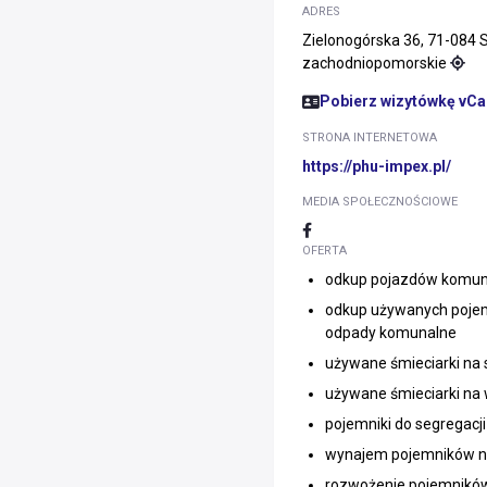
ADRES
Zielonogórska 36, 71-084 
zachodniopomorskie
Pobierz wizytówkę vCa
STRONA INTERNETOWA
https://phu-impex.pl/
MEDIA SPOŁECZNOŚCIOWE
OFERTA
odkup pojazdów komun
odkup używanych poje
odpady komunalne
używane śmieciarki na
używane śmieciarki na
pojemniki do segregac
wynajem pojemników n
rozwożenie pojemnikó