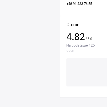
+48 91 433 76 55
Opinie
4.82
/ 5.0
Na podstawie 125
ocen