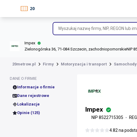
Impex
Zielonogórska 36, 71-084 Szczecin, zachodniopomorskie
NIP 8
20metrow.pl
Firmy
Motoryzacja i transport
Samochody 
DANE O FIRMIE
Informacje o firmie
Dane rejestrowe
Lokalizacje
Impex
Opinie (125)
NIP 8522715305
REG
4.82 na pods