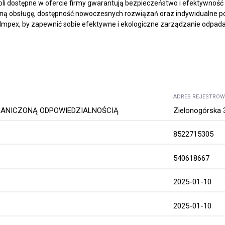
li dostępne w ofercie firmy gwarantują bezpieczeństwo i efektywność 
lną obsługę, dostępność nowoczesnych rozwiązań oraz indywidualne pod
y Impex, by zapewnić sobie efektywne i ekologiczne zarządzanie odpad
ADRES REJESTRO
RANICZONĄ ODPOWIEDZIALNOŚCIĄ
Zielonogórska 
8522715305
540618667
2025-01-10
2025-01-10