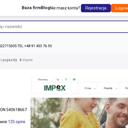
Baza firm
Blog
Rejestracja
Logow
Nie masz konta?
522715305 TEL +48 91 433 76 55
i pojazdy
Impex
ON 540618667
tawie
125 opinii
.