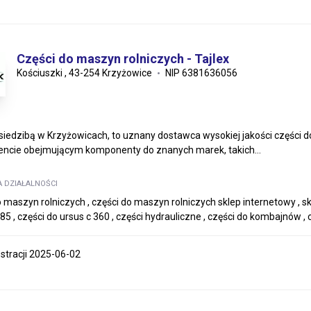
Części do maszyn rolniczych - Tajlex
Kościuszki , 43-254 Krzyżowice
NIP 6381636056
z siedzibą w Krzyżowicach, to uznany dostawca wysokiej jakości części d
ncie obejmującym komponenty do znanych marek, takich...
A DZIAŁALNOŚCI
 maszyn rolniczych , części do maszyn rolniczych sklep internetowy , skl
85 , części do ursus c 360 , części hydrauliczne , części do kombajnów , 
estracji 2025-06-02