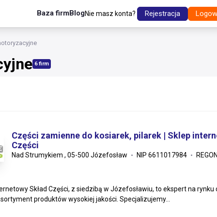
Baza firm
Blog
Rejestracja
Logow
Nie masz konta?
motoryzacyjne
cyjne
6 firm
Części zamienne do kosiarek, pilarek | Sklep inter
Części
Nad Strumykiem , 05-500 Józefosław
NIP 6611017984
REGON
ternetowy Skład Części, z siedzibą w Józefosławiu, to ekspert na rynk
asortyment produktów wysokiej jakości. Specjalizujemy...