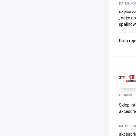
KATEGORI
części za
, noże do
spalino
Data rej
O FIRMIE
Sklep in
akcesorió
KATEGORI
akcesoria