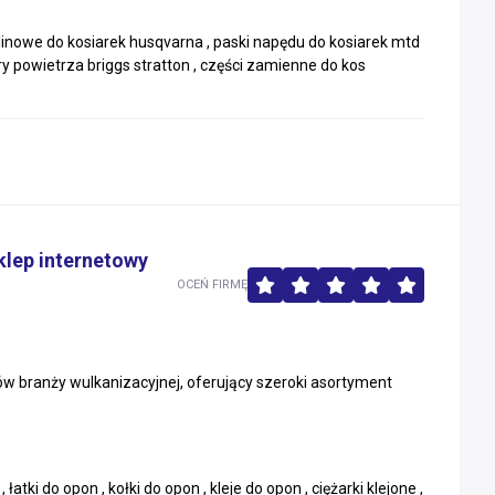
i klinowe do kosiarek husqvarna , paski napędu do kosiarek mtd
try powietrza briggs stratton , części zamienne do kos
klep internetowy
OCEŃ FIRMĘ
ów branży wulkanizacyjnej, oferujący szeroki asortyment
tki do opon , kołki do opon , kleje do opon , ciężarki klejone ,