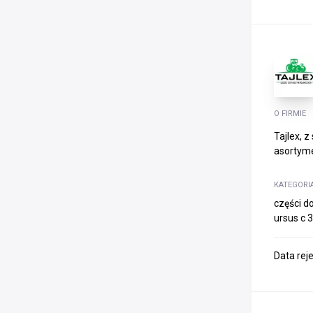
O FIRMIE
Tajlex, 
asortyme
KATEGORI
części do
ursus c 3
Data rej