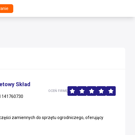
anie
netowy Skład
OCEŃ FIRMĘ
 141760730
u części zamiennych do sprzętu ogrodniczego, oferujący