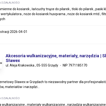
A DZIAŁALNOŚCI
mienne do kosiarek , łańcuchy tnące do pilarek , tłoki do pilarek , pask
 wertykulatora , noże do kosiarek husqvarna , noże do kosiarek mtd , fil
wych
estracji 2026-04-01
Akcesoria wulkanizacyjne, materiały, narzędzia | S
Sławex
ul. Aleja Krakowska , 05-555 Grzędy
NIP 7971185170
ternetowy Sławex w Grzędach to niezawodny partner dla profesjonalist
w, materiałów i narzędzi...
A DZIAŁALNOŚCI
 wulkanizacyjne , materiały wulkanizacyjne , narzędzia wulkanizacyjne , ła