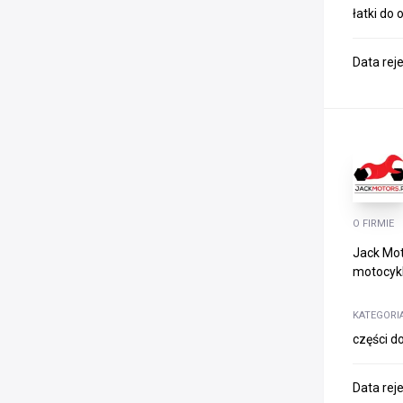
łatki do
Data rej
O FIRMIE
Jack Mot
motocykli
KATEGORI
części do
Data rej