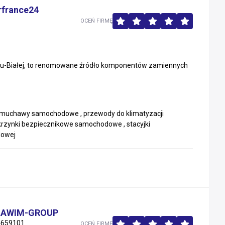
rfrance24
OCEŃ FIRMĘ
sku-Białej, to renomowane źródło komponentów zamiennych
 dmuchawy samochodowe , przewody do klimatyzacji
rzynki bezpiecznikowe samochodowe , stacyjki
dowej
y SAWIM-GROUP
4659101
OCEŃ FIRMĘ