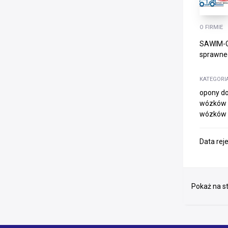
O FIRMIE
SAWIM-GR
sprawneg
KATEGORI
opony do
wózków w
wózków w
Data rej
Pokaż na st