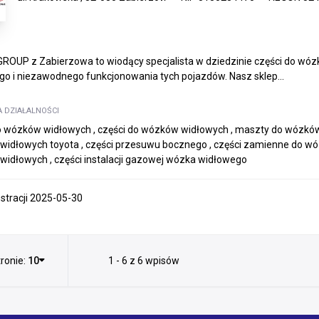
OUP z Zabierzowa to wiodący specjalista w dziedzinie części do wóz
o i niezawodnego funkcjonowania tych pojazdów. Nasz sklep...
A DZIAŁALNOŚCI
 wózków widłowych , części do wózków widłowych , maszty do wózków 
idłowych toyota , części przesuwu bocznego , części zamienne do wózk
idłowych , części instalacji gazowej wózka widłowego
estracji 2025-05-30
ronie:
10
1 - 6 z 6 wpisów