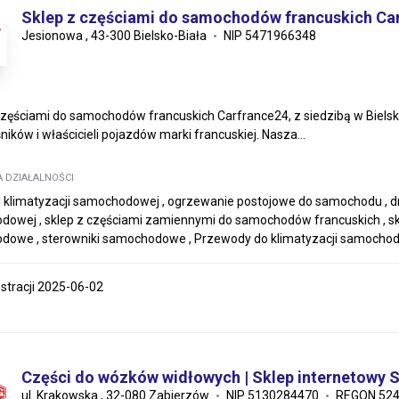
Sklep z częściami do samochodów francuskich Ca
Jesionowa , 43-300 Bielsko-Biała
NIP 5471966348
częściami do samochodów francuskich Carfrance24, z siedzibą w Biel
ników i właścicieli pojazdów marki francuskiej. Nasza...
A DZIAŁALNOŚCI
i klimatyzacji samochodowej , ogrzewanie postojowe do samochodu ,
owej , sklep z częściami zamiennymi do samochodów francuskich , sk
dowe , sterowniki samochodowe , Przewody do klimatyzacji samocho
estracji 2025-06-02
Części do wózków widłowych | Sklep internetow
ul. Krakowska , 32-080 Zabierzów
NIP 5130284470
REGON 52