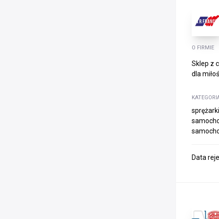
O FIRMIE
Sklep z 
dla miłoś
KATEGORI
sprężark
samochod
samocho
Data rej