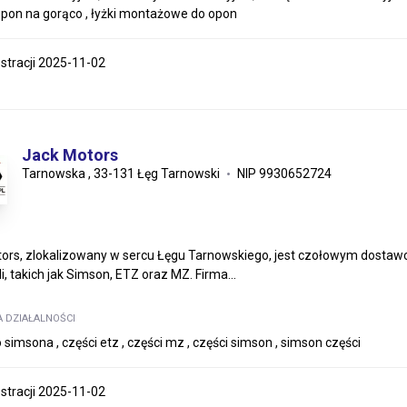
 opon na gorąco , łyżki montażowe do opon
estracji 2025-11-02
Jack Motors
Tarnowska , 33-131 Łęg Tarnowski
NIP 9930652724
ors, zlokalizowany w sercu Łęgu Tarnowskiego, jest czołowym dostawc
, takich jak Simson, ETZ oraz MZ. Firma...
A DZIAŁALNOŚCI
 simsona , części etz , części mz , części simson , simson części
estracji 2025-11-02