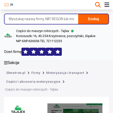
DANE O FIRMIE
Informacje o firmie
Szukaj
Dane rejestrowe
Części do maszyn rolniczych - Tajlex
Lokalizacje
Kościuszki 16, 43-254 Krzyżowice, pszczyński, śląskie
NIP 6381636056 TEL 721112233
Opinie (146)
Oceń firmę
Sekcje
20metrow.pl
Firmy
Motoryzacja i transport
Części i akcesoria motoryzacyjne
Części do maszyn rolniczych - Tajlex