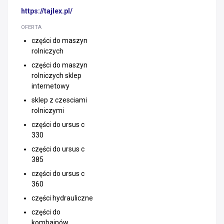
https://tajlex.pl/
OFERTA
części do maszyn
rolniczych
części do maszyn
rolniczych sklep
internetowy
sklep z czesciami
rolniczymi
części do ursus c
330
części do ursus c
385
części do ursus c
360
części hydrauliczne
części do
kombajnów