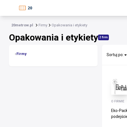
20metrow.pl
Firmy
Opakowania i etykiety
Opakowania i etykiety
2 firm
Firmy
Sortuj po:
O FIRMIE
Eko-Pack
podejście