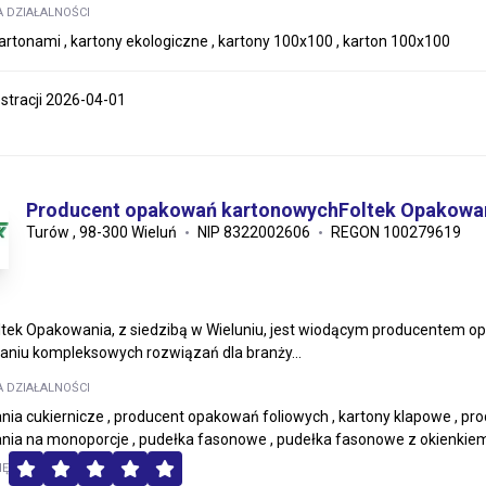
A DZIAŁALNOŚCI
kartonami , kartony ekologiczne , kartony 100x100 , karton 100x100
estracji 2026-04-01
Producent opakowań kartonowychFoltek Opakowa
Turów , 98-300 Wieluń
NIP 8322002606
REGON 100279619
ltek Opakowania, z siedzibą w Wieluniu, jest wiodącym producentem op
aniu kompleksowych rozwiązań dla branży...
A DZIAŁALNOŚCI
ia cukiernicze , producent opakowań foliowych , kartony klapowe , pr
ia na monoporcje , pudełka fasonowe , pudełka fasonowe z okienkiem 
MĘ