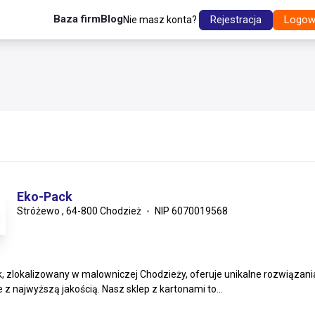
Baza firm
Blog
Rejestracja
Logow
Nie masz konta?
Eko-Pack
Stróżewo , 64-800 Chodzież
NIP 6070019568
, zlokalizowany w malowniczej Chodzieży, oferuje unikalne rozwiązan
 z najwyższą jakością. Nasz sklep z kartonami to...