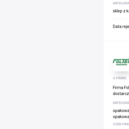
KATEGORI
sklep z 
Data rej
O FIRMIE
Firma Fo
dostarcz
KATEGORI
opakowan
opakowan
OCEŃ FIR