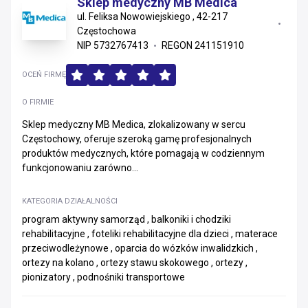
Sklep medyczny MB Medica
ul. Feliksa Nowowiejskiego , 42-217
Częstochowa
NIP 5732767413
REGON 241151910
OCEŃ FIRMĘ
O FIRMIE
Sklep medyczny MB Medica, zlokalizowany w sercu
Częstochowy, oferuje szeroką gamę profesjonalnych
produktów medycznych, które pomagają w codziennym
funkcjonowaniu zarówno...
KATEGORIA DZIAŁALNOŚCI
program aktywny samorząd , balkoniki i chodziki
rehabilitacyjne , foteliki rehabilitacyjne dla dzieci , materace
przeciwodleżynowe , oparcia do wózków inwalidzkich ,
ortezy na kolano , ortezy stawu skokowego , ortezy ,
pionizatory , podnośniki transportowe