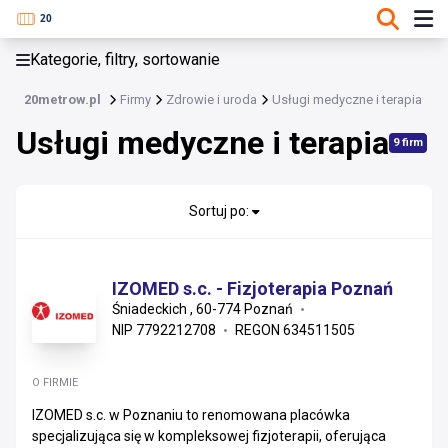
KATEGORIE, FILTRY, SORTOWANIE
Kategorie, filtry, sortowanie
Zdrowie i uroda
20metrow.pl
Firmy
Zdrowie i uroda
Usługi medyczne i terapia
Zdrowie i uroda
Usługi medyczne i terapia
9 firm
Kosmetyki i pielęgnacja
Usługi medyczne i terapia
Sortuj po:
Sprzęt i wyroby medyczne
IZOMED s.c. - Fizjoterapia Poznań
Leki, suplementy i art. prozdrowotne
Śniadeckich , 60-774 Poznań
NIP 7792212708
REGON 634511505
O FIRMIE
IZOMED s.c. w Poznaniu to renomowana placówka
specjalizująca się w kompleksowej fizjoterapii, oferująca