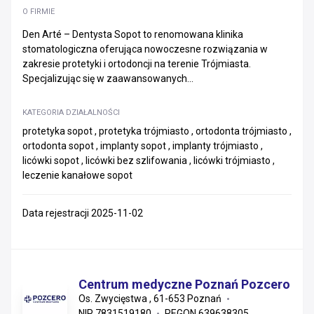
O FIRMIE
Den Arté – Dentysta Sopot to renomowana klinika
stomatologiczna oferująca nowoczesne rozwiązania w
zakresie protetyki i ortodoncji na terenie Trójmiasta.
Specjalizując się w zaawansowanych...
KATEGORIA DZIAŁALNOŚCI
protetyka sopot , protetyka trójmiasto , ortodonta trójmiasto ,
ortodonta sopot , implanty sopot , implanty trójmiasto ,
licówki sopot , licówki bez szlifowania , licówki trójmiasto ,
leczenie kanałowe sopot
Data rejestracji 2025-11-02
Centrum medyczne Poznań Pozcero
Os. Zwycięstwa , 61-653 Poznań
NIP 7831519180
REGON 639638305