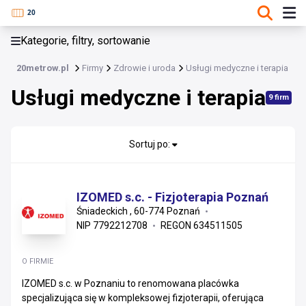
KATEGORIE, FILTRY, SORTOWANIE
Kategorie, filtry, sortowanie
Zdrowie i uroda
20metrow.pl
Firmy
Zdrowie i uroda
Usługi medyczne i terapia
Zdrowie i uroda
Usługi medyczne i terapia
9 firm
Kosmetyki i pielęgnacja
Usługi medyczne i terapia
Sortuj po:
Sprzęt i wyroby medyczne
IZOMED s.c. - Fizjoterapia Poznań
Leki, suplementy i art. prozdrowotne
Śniadeckich , 60-774 Poznań
NIP 7792212708
REGON 634511505
O FIRMIE
IZOMED s.c. w Poznaniu to renomowana placówka
specjalizująca się w kompleksowej fizjoterapii, oferująca