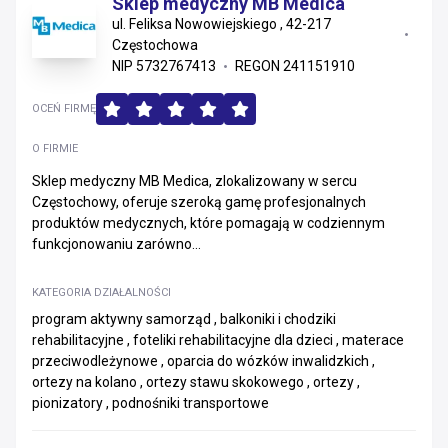
Sklep medyczny MB Medica
ul. Feliksa Nowowiejskiego , 42-217
Częstochowa
NIP 5732767413
REGON 241151910
OCEŃ FIRMĘ
O FIRMIE
Sklep medyczny MB Medica, zlokalizowany w sercu
Częstochowy, oferuje szeroką gamę profesjonalnych
produktów medycznych, które pomagają w codziennym
funkcjonowaniu zarówno...
KATEGORIA DZIAŁALNOŚCI
program aktywny samorząd , balkoniki i chodziki
rehabilitacyjne , foteliki rehabilitacyjne dla dzieci , materace
przeciwodleżynowe , oparcia do wózków inwalidzkich ,
ortezy na kolano , ortezy stawu skokowego , ortezy ,
pionizatory , podnośniki transportowe