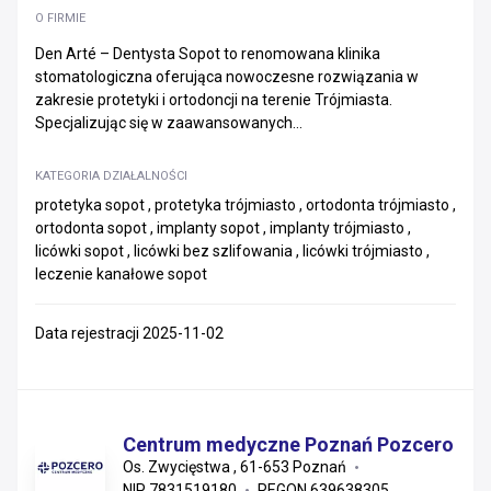
O FIRMIE
Den Arté – Dentysta Sopot to renomowana klinika
stomatologiczna oferująca nowoczesne rozwiązania w
zakresie protetyki i ortodoncji na terenie Trójmiasta.
Specjalizując się w zaawansowanych...
KATEGORIA DZIAŁALNOŚCI
protetyka sopot , protetyka trójmiasto , ortodonta trójmiasto ,
ortodonta sopot , implanty sopot , implanty trójmiasto ,
licówki sopot , licówki bez szlifowania , licówki trójmiasto ,
leczenie kanałowe sopot
Data rejestracji 2025-11-02
Centrum medyczne Poznań Pozcero
Os. Zwycięstwa , 61-653 Poznań
NIP 7831519180
REGON 639638305