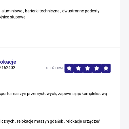
aluminiowe , barierki techniczne , dwustronne podesty
ojnice słupowe
lokacje
2162402
OCEŃ FIRMĘ
 transportu maszyn przemysłowych, zapewniając kompleksową
logicznych , relokacje maszyn gdańsk , relokacje urządzeń