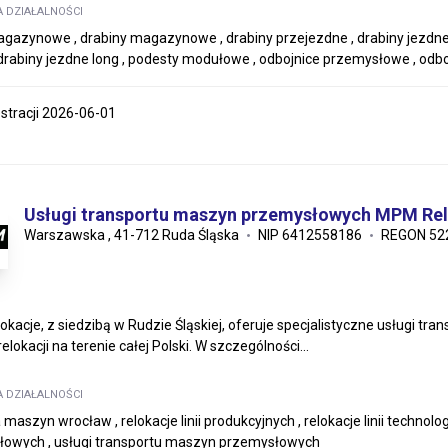
A DZIAŁALNOŚCI
gazynowe , drabiny magazynowe , drabiny przejezdne , drabiny jezdne 
 drabiny jezdne long , podesty modułowe , odbojnice przemysłowe , odb
estracji 2026-06-01
Usługi transportu maszyn przemysłowych MPM Re
Warszawska , 41-712 Ruda Śląska
NIP 6412558186
REGON 52
kacje, z siedzibą w Rudzie Śląskiej, oferuje specjalistyczne usługi
elokacji na terenie całej Polski. W szczególności...
A DZIAŁALNOŚCI
 maszyn wrocław , relokacje linii produkcyjnych , relokacje linii techno
owych , usługi transportu maszyn przemysłowych