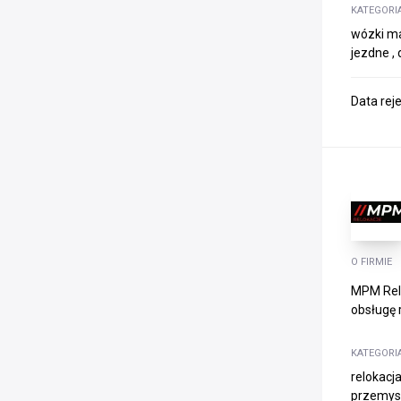
KATEGORI
wózki ma
jezdne ,
Data rej
O FIRMIE
MPM Relo
obsługę r
KATEGORI
relokacja
przemysł