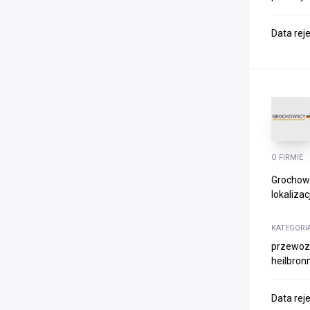
Data rej
O FIRMIE
Grochows
lokalizac
KATEGORI
przewozy
heilbronn
Data rej