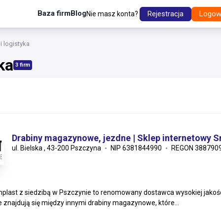
Baza firm
Blog
Rejestracja
Logow
Nie masz konta?
i logistyka
ka
3 firm
Drabiny magazynowe, jezdne | Sklep internetowy S
ul. Bielska , 43-200 Pszczyna
NIP 6381844990
REGON 388790
plast z siedzibą w Pszczynie to renomowany dostawca wysokiej jakoś
e znajdują się między innymi drabiny magazynowe, które...