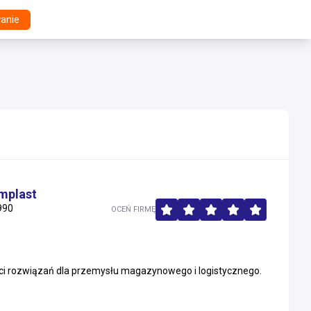
anie
mplast
990
OCEŃ FIRMĘ
ci rozwiązań dla przemysłu magazynowego i logistycznego.