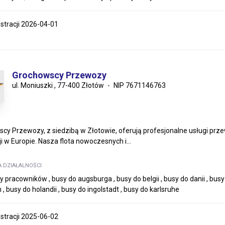
estracji 2026-04-01
Grochowscy Przewozy
ul. Moniuszki , 77-400 Złotów
NIP 7671146763
cy Przewozy, z siedzibą w Złotowie, oferują profesjonalne usługi prze
ji w Europie. Nasza flota nowoczesnych i...
A DZIAŁALNOŚCI
 pracowników , busy do augsburga , busy do belgii , busy do danii , bu
 , busy do holandii , busy do ingolstadt , busy do karlsruhe
estracji 2025-06-02