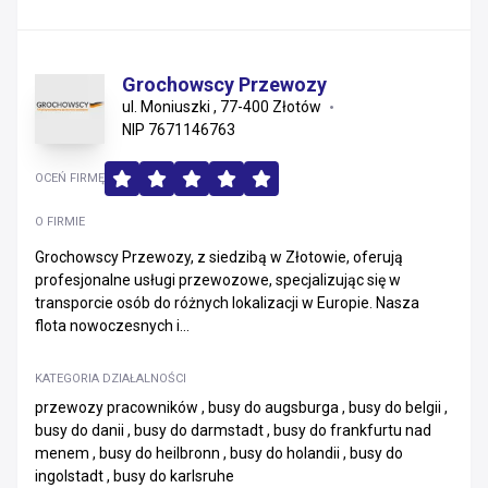
Grochowscy Przewozy
ul. Moniuszki , 77-400 Złotów
NIP 7671146763
OCEŃ FIRMĘ
O FIRMIE
Grochowscy Przewozy, z siedzibą w Złotowie, oferują
profesjonalne usługi przewozowe, specjalizując się w
transporcie osób do różnych lokalizacji w Europie. Nasza
flota nowoczesnych i...
KATEGORIA DZIAŁALNOŚCI
przewozy pracowników , busy do augsburga , busy do belgii ,
busy do danii , busy do darmstadt , busy do frankfurtu nad
menem , busy do heilbronn , busy do holandii , busy do
ingolstadt , busy do karlsruhe