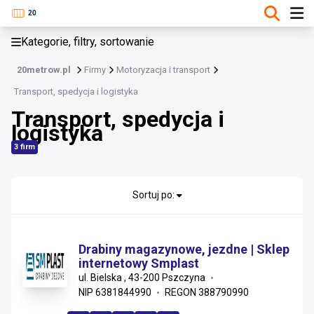
KATEGORIE, FILTRY, SORTOWANIE
Kategorie, filtry, sortowanie
Motoryzacja i transport
20metrow.pl
Firmy
Motoryzacja i transport
Motoryzacja i transport
Transport, spedycja i logistyka
Transport, spedycja i
Samochody i pojazdy
logistyka
Części i akcesoria motoryzacyjne
3 firm
Transport, spedycja i logistyka
Sortuj po:
Serwis i warsztaty
Drabiny magazynowe, jezdne | Sklep
internetowy Smplast
ul. Bielska , 43-200 Pszczyna
NIP 6381844990
REGON 388790990