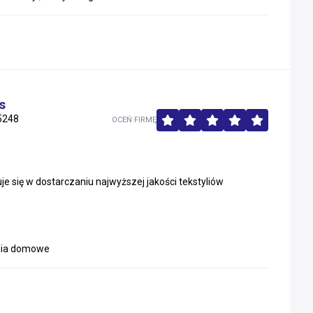
s
5248
OCEŃ FIRMĘ
je się w dostarczaniu najwyższej jakości tekstyliów
tylia domowe