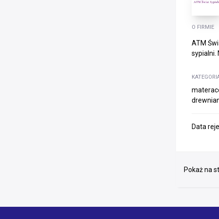
O FIRMIE
ATM Świa
sypialni
KATEGORI
materace
drewnian
Data rej
Pokaż na st