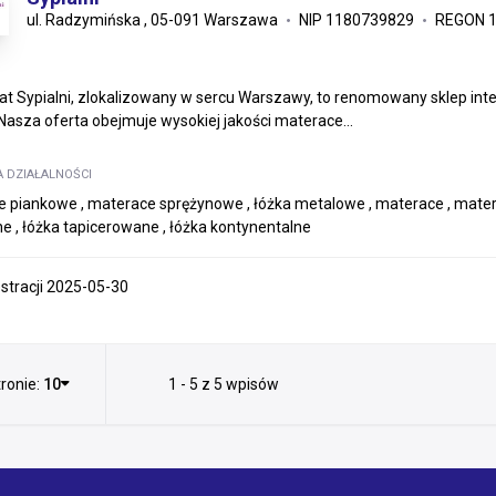
ul. Radzymińska , 05-091 Warszawa
NIP 1180739829
REGON 
t Sypialni, zlokalizowany w sercu Warszawy, to renomowany sklep inte
. Nasza oferta obejmuje wysokiej jakości materace...
A DZIAŁALNOŚCI
 piankowe , materace sprężynowe , łóżka metalowe , materace , materace 
e , łóżka tapicerowane , łóżka kontynentalne
estracji 2025-05-30
ronie:
10
1 - 5 z 5 wpisów