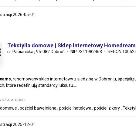
estracji 2026-05-01
Tekstylia domowe | Sklep internetowy Homedream
ul. Pabianicka , 95-082 Dobroń
NIP 7311982463
REGON 10052
eams
, renomowany sklep internetowy z siedzibą w Dobroniu, specjalizu
, które redefiniują standardy luksusu....
A DZIAŁALNOŚCI
a domowe , pościel bawełniana , pościel hotelowa , pościel z kory , Teks
estracji 2025-12-01