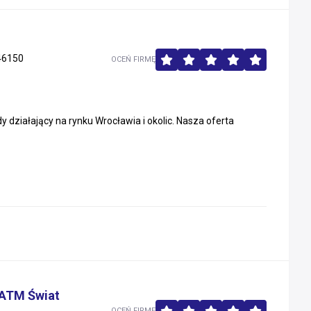
46150
OCEŃ FIRMĘ
ziałający na rynku Wrocławia i okolic. Nasza oferta
y ATM Świat
OCEŃ FIRMĘ