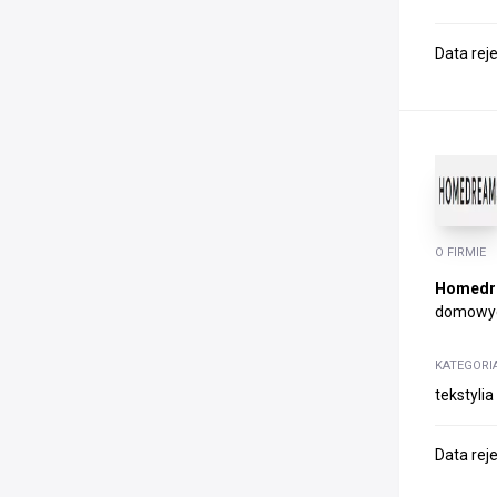
Data rej
O FIRMIE
Homedr
domowych
KATEGORI
tekstyli
Data rej