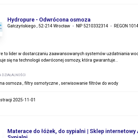
Hydropure - Odwrócona osmoza
Gałczyńskiego , 52-214 Wrocław
NIP 5210332314
REGON 101
e to lider w dostarczaniu zaawansowanych systemów uzdatniania wody d
uje się na technologii odwróconej osmozy, która gwarantuje...
A DZIAŁALNOŚCI
a osmoza , filtry osmotyczne , serwisowanie filtrów do wody
estracji 2025-11-01
Materace do łóżek, do sypialni | Sklep internetow
Sypialni