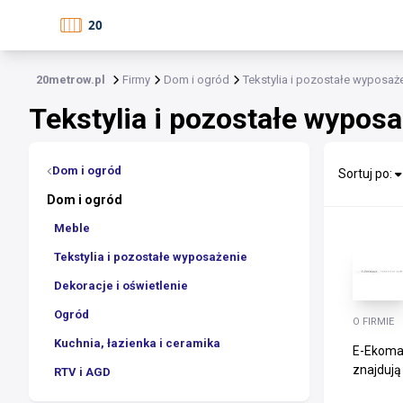
20metrow.pl
Firmy
Dom i ogród
Tekstylia i pozostałe wyposaż
Tekstylia i pozostałe wypos
Dom i ogród
Sortuj po:
Dom i ogród
Meble
Tekstylia i pozostałe wyposażenie
Dekoracje i oświetlenie
Ogród
O FIRMIE
Kuchnia, łazienka i ceramika
E-Ekomax 
znajdują 
RTV i AGD