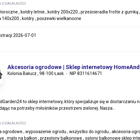
A DZIAŁALNOŚCI
łoroczne , kołdry letnie , kołdry 200x220 , prześcieradła frotte z gumką ,
a 140x200 , kołdry , poszewki wielkanocne
estracji 2026-07-01
Akcesoria ogrodowe | Sklep internetowy HomeAn
Kolonia Bałucz , 98-100 Łask
NIP 8311614671
arden24 to sklep internetowy, który specjalizuje się w dostarczaniu n
ając na potrzeby miłośników przestrzeni zielonej. Nasza...
A DZIAŁALNOŚCI
a ogrodowe , wyposażenie ogrodu , wszystko do ogrodu , akcesoria ogrod
e , maty na balkon , przesłony balkonowe , osłony balkonowe sklep int