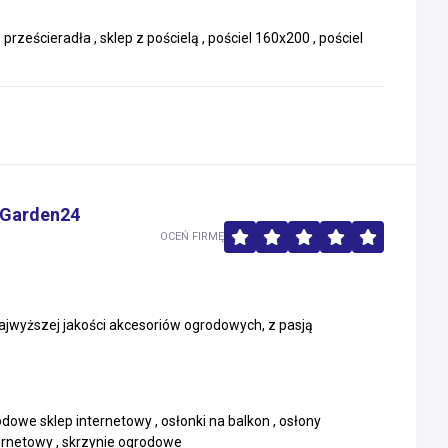
 prześcieradła , sklep z pościelą , pościel 160x200 , pościel
dGarden24
OCEŃ FIRMĘ
ajwyższej jakości akcesoriów ogrodowych, z pasją
owe sklep internetowy , osłonki na balkon , osłony
ernetowy , skrzynie ogrodowe