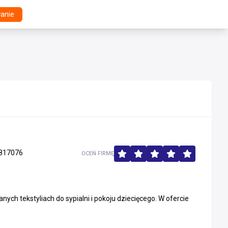
anie
817076
OCEŃ FIRMĘ
anych tekstyliach do sypialni i pokoju dziecięcego. W ofercie