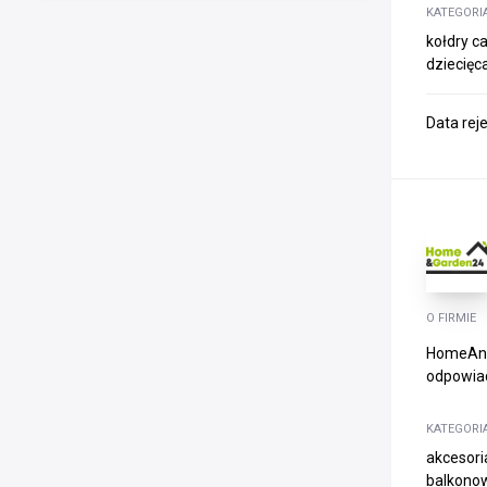
KATEGORI
kołdry ca
dziecięc
Data rej
O FIRMIE
HomeAndG
odpowiad
KATEGORI
akcesori
balkonow