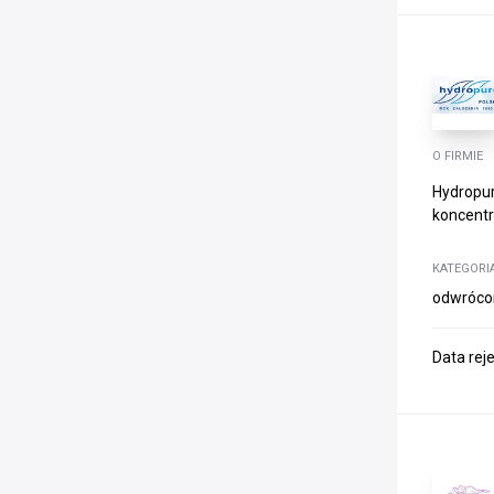
O FIRMIE
Hydropur
koncentr
KATEGORI
odwrócon
Data rej