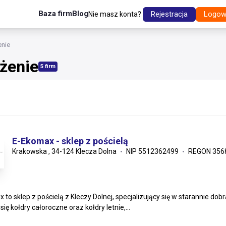
Baza firm
Blog
Rejestracja
Logow
Nie masz konta?
enie
ażenie
5 firm
E-Ekomax - sklep z pościelą
Krakowska , 34-124 Klecza Dolna
NIP 5512362499
REGON 356
to sklep z pościelą z Kleczy Dolnej, specjalizujący się w starannie dobr
się kołdry całoroczne oraz kołdry letnie,...