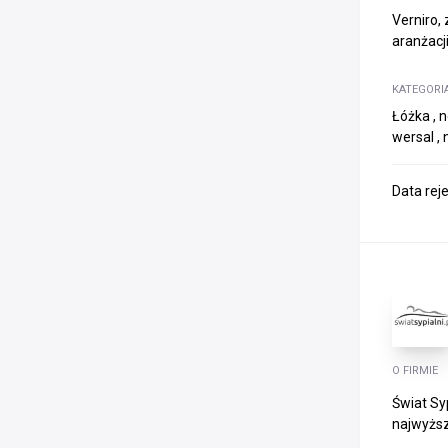
Verniro,
aranżacji
KATEGORI
Łóżka , 
wersal , 
Data rej
O FIRMIE
Świat Sy
najwyższ