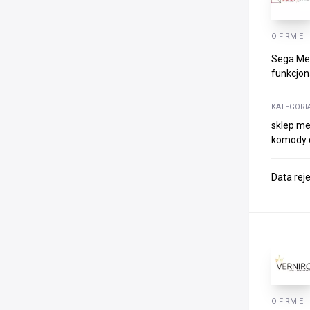
O FIRMIE
Sega Meb
funkcjona
KATEGORI
sklep me
komody d
Data rej
O FIRMIE