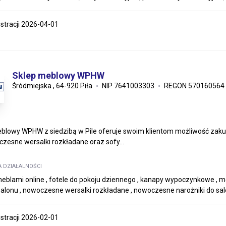
estracji 2026-04-01
Sklep meblowy WPHW
Śródmiejska , 64-920 Piła
NIP 7641003303
REGON 570160564
blowy WPHW z siedzibą w Pile oferuje swoim klientom możliwość zakupu 
czesne wersalki rozkładane oraz sofy...
A DZIAŁALNOŚCI
meblami online , fotele do pokoju dziennego , kanapy wypoczynkowe , mebl
salonu , nowoczesne wersalki rozkładane , nowoczesne narożniki do sa
estracji 2026-02-01