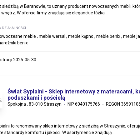
 z siedzibą w Baranowie, to uznany producent nowoczesnych mebli, któ
 wnętrz. W ofercie firmy znajdują się eleganckie łóżka,...
A DZIAŁALNOŚCI
nowoczesne meble , meble wersal , meble kępno , meble benix , meble j
narożniki benix
estracji 2025-05-30
Świat Sypialni - Sklep internetowy z materacami, k
poduszkami i pościelą
Spokojna , 83-010 Straszyn
NIP 6040175766
REGON 3659110
pialni to renomowany sklep internetowy z siedzibą w Straszynie, oferują
e standardy komfortu i jakości. W asortymencie znajdują...