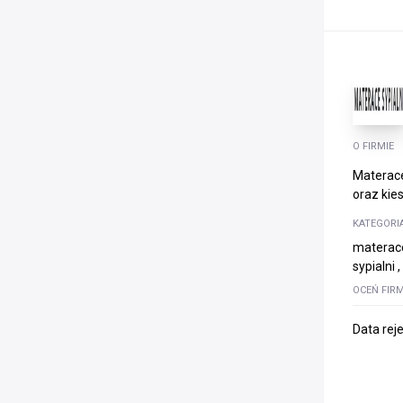
O FIRMIE
Materace
oraz kie
KATEGORI
materace
sypialni
OCEŃ FIR
Data rej