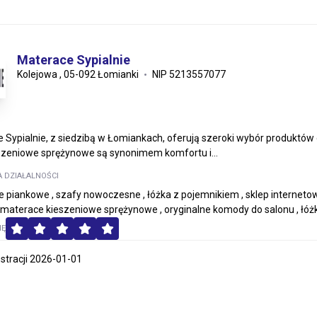
Materace Sypialnie
Kolejowa , 05-092 Łomianki
NIP 5213557077
 Sypialnie, z siedzibą w Łomiankach, oferują szeroki wybór produktów
szeniowe sprężynowe są synonimem komfortu i...
A DZIAŁALNOŚCI
 piankowe , szafy nowoczesne , łóżka z pojemnikiem , sklep internetow
 , materace kieszeniowe sprężynowe , oryginalne komody do salonu , łó
MĘ
estracji 2026-01-01