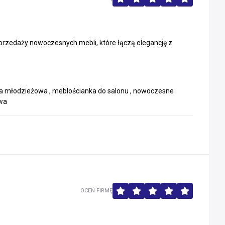
przedaży nowoczesnych mebli, które łączą elegancję z
da młodzieżowa , meblościanka do salonu , nowoczesne
owa
OCEŃ FIRMĘ