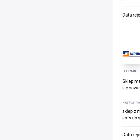
Data rej
O FIRMIE
Sklep me
się nowo
KATEGORI
sklep z 
sofy do 
Data rej