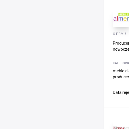
O FIRMIE
Producen
nowoczes
KATEGORI
meble dl
producen
Data rej