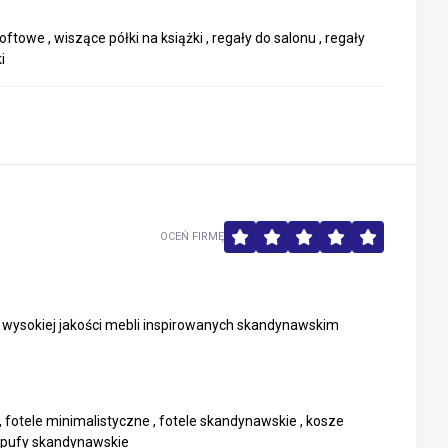
ftowe , wiszące półki na książki , regały do salonu , regały
i
OCEŃ FIRMĘ
u wysokiej jakości mebli inspirowanych skandynawskim
 fotele minimalistyczne , fotele skandynawskie , kosze
, pufy skandynawskie