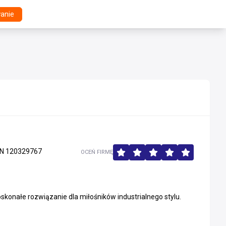
anie
N 120329767
OCEŃ FIRMĘ
konałe rozwiązanie dla miłośników industrialnego stylu.