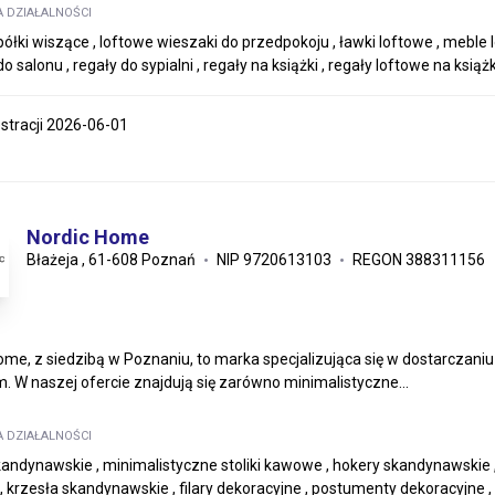
A DZIAŁALNOŚCI
ółki wiszące , loftowe wieszaki do przedpokoju , ławki loftowe , meble lo
o salonu , regały do sypialni , regały na książki , regały loftowe na książk
estracji 2026-06-01
Nordic Home
Błażeja , 61-608 Poznań
NIP 9720613103
REGON 388311156
ome, z siedzibą w Poznaniu, to marka specjalizująca się w dostarczani
. W naszej ofercie znajdują się zarówno minimalistyczne...
A DZIAŁALNOŚCI
andynawskie , minimalistyczne stoliki kawowe , hokery skandynawskie ,
, krzesła skandynawskie , filary dekoracyjne , postumenty dekoracyjne 