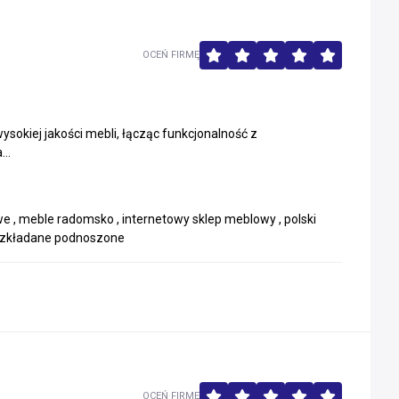
OCEŃ FIRMĘ
okiej jakości mebli, łącząc funkcjonalność z
..
we , meble radomsko , internetowy sklep meblowy , polski
 rozkładane podnoszone
OCEŃ FIRMĘ