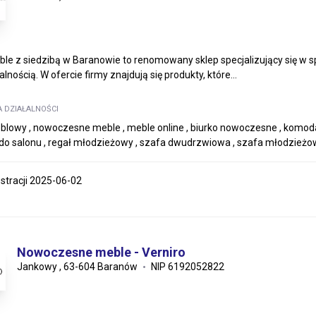
le z siedzibą w Baranowie to renomowany sklep specjalizujący się w s
lnością. W ofercie firmy znajdują się produkty, które...
A DZIAŁALNOŚCI
blowy , nowoczesne meble , meble online , biurko nowoczesne , komo
o salonu , regał młodzieżowy , szafa dwudrzwiowa , szafa młodzież
estracji 2025-06-02
Nowoczesne meble - Verniro
Jankowy , 63-604 Baranów
NIP 6192052822