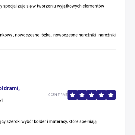
ry specjalizuje się w tworzeniu wyjątkowych elementów
ankowy , nowoczesne łóżka , nowoczesne narożniki , narożniki
ołdrami,
OCEŃ FIRMĘ
61
cy szeroki wybór kołder i materacy, które spełniają