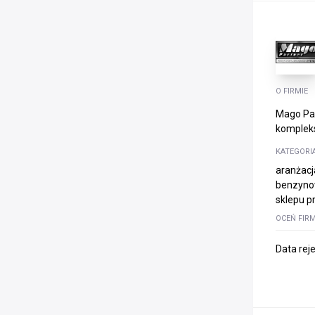
O FIRMIE
Mago Par
kompleks
KATEGORI
aranżacj
benzynow
sklepu p
OCEŃ FIR
Data rej