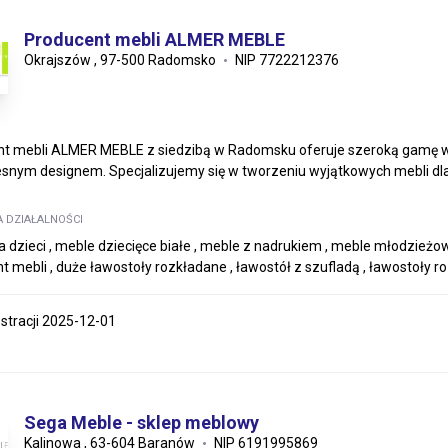
Producent mebli ALMER MEBLE
Okrajszów , 97-500 Radomsko
NIP 7722212376
t mebli ALMER MEBLE z siedzibą w Radomsku oferuje szeroką gamę wys
nym designem. Specjalizujemy się w tworzeniu wyjątkowych mebli dla.
A DZIAŁALNOŚCI
a dzieci , meble dziecięce białe , meble z nadrukiem , meble młodzieżo
t mebli , duże ławostoły rozkładane , ławostół z szufladą , ławostoły
estracji 2025-12-01
Sega Meble - sklep meblowy
Kalinowa , 63-604 Baranów
NIP 6191995869