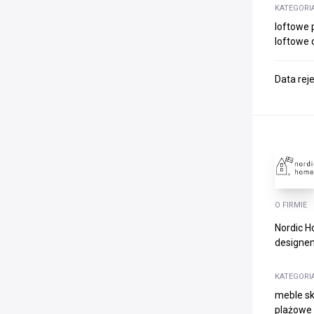
KATEGORI
loftowe p
loftowe d
Data rej
O FIRMIE
Nordic H
designem
KATEGORI
meble sk
plażowe 