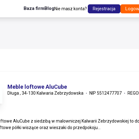
Baza firm
Blog
Rejestracja
Logow
Nie masz konta?
Meble loftowe AluCube
Długa , 34-130 Kalwaria Zebrzydowska
NIP 5512477707
REGO
ftowe AluCube z siedzibą w malowniczej Kalwarii Zebrzydowskiej to dos
ftowe półki wiszące oraz wieszaki do przedpokoju...