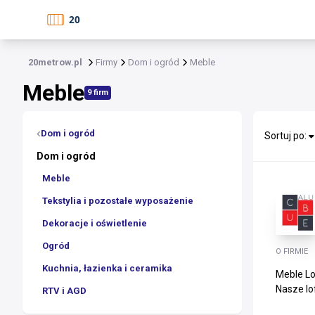
20metrow.pl
Firmy
Dom i ogród
Meble
Meble
9 firm
Dom i ogród
Sortuj po:
Dom i ogród
Meble
Tekstylia i pozostałe wyposażenie
Dekoracje i oświetlenie
Ogród
O FIRMIE
Kuchnia, łazienka i ceramika
Meble Lo
Nasze lo
RTV i AGD