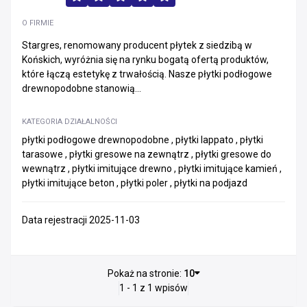
O FIRMIE
Stargres, renomowany producent płytek z siedzibą w
Końskich, wyróżnia się na rynku bogatą ofertą produktów,
które łączą estetykę z trwałością. Nasze płytki podłogowe
drewnopodobne stanowią...
KATEGORIA DZIAŁALNOŚCI
płytki podłogowe drewnopodobne , płytki lappato , płytki
tarasowe , płytki gresowe na zewnątrz , płytki gresowe do
wewnątrz , płytki imitujące drewno , płytki imitujące kamień ,
płytki imitujące beton , płytki poler , płytki na podjazd
Data rejestracji 2025-11-03
Pokaż na stronie:
10
1 - 1 z 1 wpisów