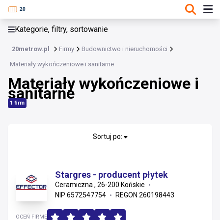
KATEGORIE, FILTRY, SORTOWANIE
Kategorie, filtry, sortowanie
Budownictwo i nieruchomości
20metrow.pl
Firmy
Budownictwo i nieruchomości
Budownictwo i nieruchomości
Materiały wykończeniowe i sanitarne
Materiały wykończeniowe i
Materiały konstrukcyjne i instalacyjne
sanitarne
Usługi wykonawcze i remonty
1 firm
Wykończenia, stolarka i projektowanie
Sortuj po:
Nieruchomości i zarządzanie
Materiały wykończeniowe i sanitarne
Stargres - producent płytek
Ceramiczna , 26-200 Końskie
Instalacje
NIP 6572547754
REGON 260198443
OCEŃ FIRMĘ