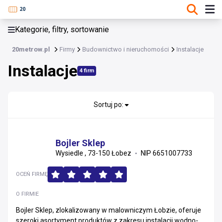
KATEGORIE, FILTRY, SORTOWANIE
Kategorie, filtry, sortowanie
Budownictwo i nieruchomości
20metrow.pl
Firmy
Budownictwo i nieruchomości
Instalacje
Budownictwo i nieruchomości
Instalacje
4 firm
Materiały konstrukcyjne i instalacyjne
Usługi wykonawcze i remonty
Sortuj po:
Wykończenia, stolarka i projektowanie
Bojler Sklep
Nieruchomości i zarządzanie
Wysiedle , 73-150 Łobez
NIP 6651007733
Materiały wykończeniowe i sanitarne
OCEŃ FIRMĘ
Instalacje
O FIRMIE
Bojler Sklep, zlokalizowany w malowniczym Łobzie, oferuje
szeroki asortyment produktów z zakresu instalacji wodno-