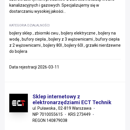
kanalizacyjnych i gazowych. Specjalizujemy się w
dostarczaniu wysokiej jakości...
KATEGORIA DZIAŁALNOŚCI
bojlery sklep , zbiorniki cwu , bojlery elektryczne , bojlery na
wodę , bufory ciepła , bojlery z 3 wężownicami , bufory ciepła
z 2 wężownicami , bojlery 80l , bojlery 60l , grzałki nierdzewne
do bojlera
Data rejestracji 2026-03-11
Sklep internetowy z
elektronarzędziami ECT Technik
ul. Puławska , 02-819 Warszawa
NIP 7010055615
KRS 273449
REGON 140879038