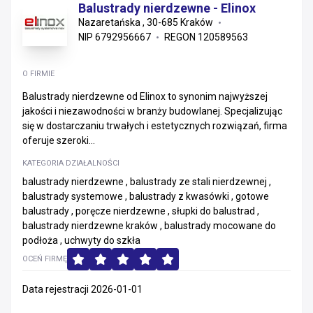
Balustrady nierdzewne - Elinox
Nazaretańska , 30-685 Kraków
NIP 6792956667
REGON 120589563
O FIRMIE
Balustrady nierdzewne od Elinox to synonim najwyższej
jakości i niezawodności w branży budowlanej. Specjalizując
się w dostarczaniu trwałych i estetycznych rozwiązań, firma
oferuje szeroki...
KATEGORIA DZIAŁALNOŚCI
balustrady nierdzewne , balustrady ze stali nierdzewnej ,
balustrady systemowe , balustrady z kwasówki , gotowe
balustrady , poręcze nierdzewne , słupki do balustrad ,
balustrady nierdzewne kraków , balustrady mocowane do
podłoża , uchwyty do szkła
OCEŃ FIRMĘ
Data rejestracji 2026-01-01