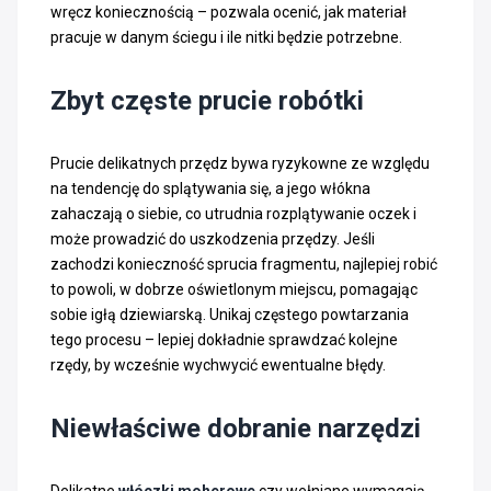
wręcz koniecznością – pozwala ocenić, jak materiał
pracuje w danym ściegu i ile nitki będzie potrzebne.
Zbyt częste prucie robótki
Prucie delikatnych przędz bywa ryzykowne ze względu
na tendencję do splątywania się, a jego włókna
zahaczają o siebie, co utrudnia rozplątywanie oczek i
może prowadzić do uszkodzenia przędzy. Jeśli
zachodzi konieczność sprucia fragmentu, najlepiej robić
to powoli, w dobrze oświetlonym miejscu, pomagając
sobie igłą dziewiarską. Unikaj częstego powtarzania
tego procesu – lepiej dokładnie sprawdzać kolejne
rzędy, by wcześnie wychwycić ewentualne błędy.
Niewłaściwe dobranie narzędzi
Delikatne
włóczki moherowe
czy wełniane wymagają