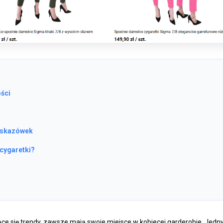
ości
 wskazówek
cygaretki?
jące się trendy, zawsze mają swoje miejsce w kobiecej garderobie. Jed