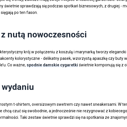
y świetnie sprawdzają się podczas spotkań biznesowych, z drugiej - moż
 sięgają po ten fason.
ka z nutą nowoczesności
terystyczny krój w połączeniu z koszulą i marynarką tworzy elegancki 
kcenty kolorystyczne - delikatny pasek, wzorzystą apaszkę czy buty w
de’u. Co ważne,
spodnie damskie cygaretki
świetnie komponują się z 
m wydaniu
ostym t-shirtem, oversizowym swetrem czy nawet sneakersami. W ten
tóre chcą czuć się swobodnie, a jednocześnie nie rezygnować z kobiec
ormalności. Taki zestaw świetnie sprawdzi się na spotkania ze znajomy