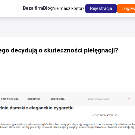
Baza firm
Blog
Rejestracja
Logow
Nie masz konta?
go decydują o skuteczności pielęgnacji?