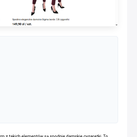
nym z takich elementów są spodnie damskie cygaretki. To