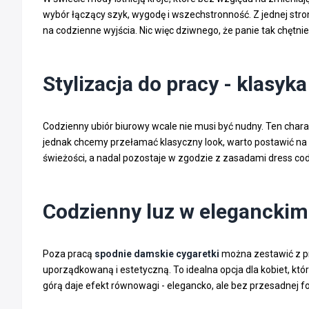
wybór łączący szyk, wygodę i wszechstronność. Z jednej stron
na codzienne wyjścia. Nic więc dziwnego, że panie tak chętnie
Stylizacja do pracy - klasy
Codzienny ubiór biurowy wcale nie musi być nudny. Ten charak
jednak chcemy przełamać klasyczny look, warto postawić na a
świeżości, a nadal pozostaje w zgodzie z zasadami dress co
Codzienny luz w elegancki
Poza pracą
spodnie damskie cygaretki
można zestawić z pr
uporządkowaną i estetyczną. To idealna opcja dla kobiet, k
górą daje efekt równowagi - elegancko, ale bez przesadnej f