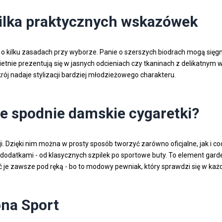
kilka praktycznych wskazówek
 o kilku zasadach przy wyborze. Panie o szerszych biodrach mogą sięg
 świetnie prezentują się w jasnych odcieniach czy tkaninach z delikat
krój nadaje stylizacji bardziej młodzieżowego charakteru.
ie spodnie damskie cygaretki?
i. Dzięki nim można w prosty sposób tworzyć zarówno oficjalne, jak i 
 dodatkami - od klasycznych szpilek po sportowe buty. To element gard
 je zawsze pod ręką - bo to modowy pewniak, który sprawdzi się w każde
ona Sport