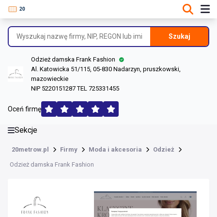
DANE O FIRMIE
Informacje o firmie
Szukaj
Dane rejestrowe
Odzież damska Frank Fashion
Lokalizacje
Al. Katowicka 51/115, 05-830 Nadarzyn, pruszkowski,
mazowieckie
Opinie (176)
NIP 5220151287 TEL 725331455
Oceń firmę
Sekcje
20metrow.pl
Firmy
Moda i akcesoria
Odzież
Odzież damska Frank Fashion