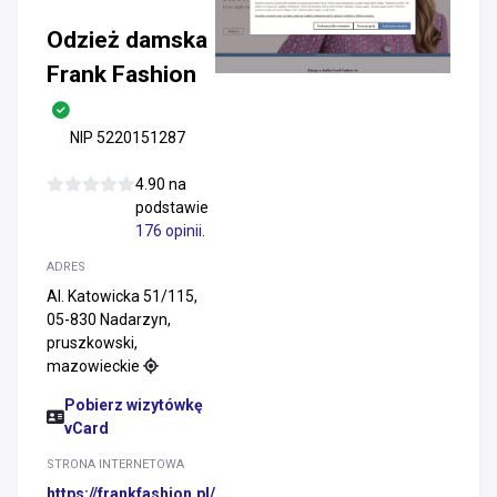
Odzież damska
Frank Fashion
NIP 5220151287
4.90 na
podstawie
176 opinii
.
ADRES
Al. Katowicka 51/115,
05-830 Nadarzyn,
pruszkowski,
mazowieckie
Pobierz wizytówkę
vCard
STRONA INTERNETOWA
https://frankfashion.pl/