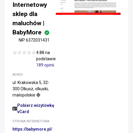
Internetowy
sklep dla
maluchów |
BabyMore
NIP 6372031431
4.88 na
podstawie
189 opinii
.
ADRES
ul. Krakowska 5, 32-
300 Olkusz, olkuski,
małopolskie
Pobierz wizytówkę
vCard
STRONA INTERNETOWA
https://babymore.pl/