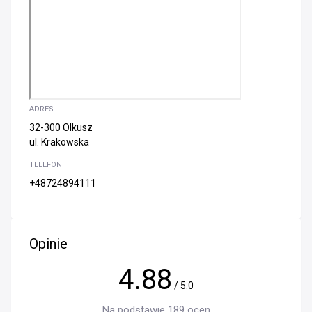
ADRES
32-300 Olkusz
ul. Krakowska
TELEFON
+48724894111
Opinie
4.88
/ 5.0
Na podstawie 189 ocen