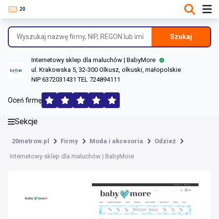
DANE O FIRMIE
Informacje o firmie
Szukaj
Dane rejestrowe
Internetowy sklep dla maluchów | BabyMore
Lokalizacje
ul. Krakowska 5, 32-300 Olkusz, olkuski, małopolskie
NIP 6372031431 TEL 724894111
Opinie (189)
Oceń firmę
Sekcje
20metrow.pl
Firmy
Moda i akcesoria
Odzież
Internetowy sklep dla maluchów | BabyMore