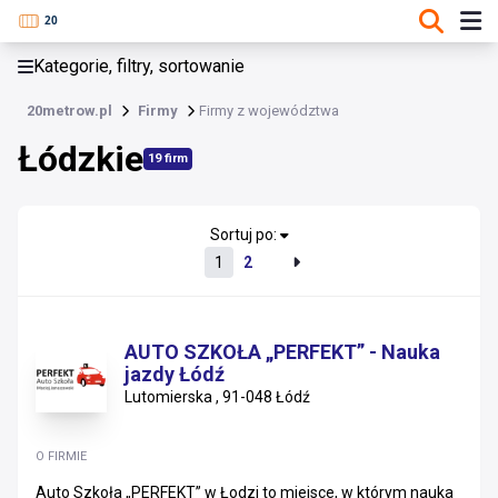
KATEGORIE, FILTRY, SORTOWANIE
Kategorie, filtry, sortowanie
Firmy
20metrow.pl
Firmy
Firmy z województwa
Łódzkie
Łódzkie
19 firm
Lubuskie
Mazowieckie
Sortuj po:
1
2
Wielkopolskie
Łódzkie
AUTO SZKOŁA „PERFEKT” - Nauka
jazdy Łódź
Dolnośląskie
Lutomierska , 91-048 Łódź
Pomorskie
O FIRMIE
Podkarpackie
Auto Szkoła „PERFEKT” w Łodzi to miejsce, w którym nauka