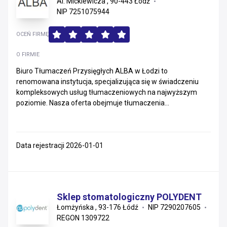
Al. Mickiewicza , 90-443 Łódź
NIP 7251075944
OCEŃ FIRMĘ
O FIRMIE
Biuro Tłumaczeń Przysięgłych ALBA w Łodzi to
renomowana instytucja, specjalizująca się w świadczeniu
kompleksowych usług tłumaczeniowych na najwyższym
poziomie. Nasza oferta obejmuje tłumaczenia...
Data rejestracji 2026-01-01
Sklep stomatologiczny POLYDENT
Łomżyńska , 93-176 Łódź
NIP 7290207605
REGON 1309722