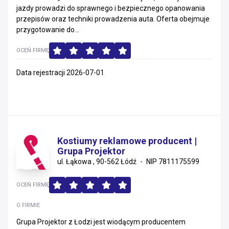
jazdy prowadzi do sprawnego i bezpiecznego opanowania
Małopolskie
przepisów oraz techniki prowadzenia auta. Oferta obejmuje
przygotowanie do...
Śląskie
OCEŃ FIRMĘ
Zachodniopomorskie
Data rejestracji 2026-07-01
Warmińsko-mazurskie
Kujawsko-pomorskie
Świętokrzyskie
Kostiumy reklamowe producent |
Grupa Projektor
Opolskie
ul. Łąkowa , 90-562 Łódź
NIP 7811175599
Podlaskie
OCEŃ FIRMĘ
Lubelskie
O FIRMIE
Grupa Projektor z Łodzi jest wiodącym producentem