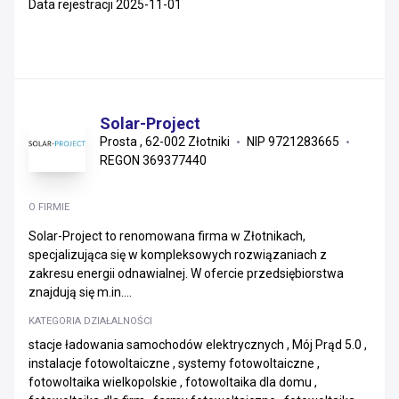
Data rejestracji 2025-11-01
Solar-Project
Prosta , 62-002 Złotniki
NIP 9721283665
REGON 369377440
O FIRMIE
Solar-Project to renomowana firma w Złotnikach,
specjalizująca się w kompleksowych rozwiązaniach z
zakresu energii odnawialnej. W ofercie przedsiębiorstwa
znajdują się m.in....
KATEGORIA DZIAŁALNOŚCI
stacje ładowania samochodów elektrycznych , Mój Prąd 5.0 ,
instalacje fotowoltaiczne , systemy fotowoltaiczne ,
fotowoltaika wielkopolskie , fotowoltaika dla domu ,