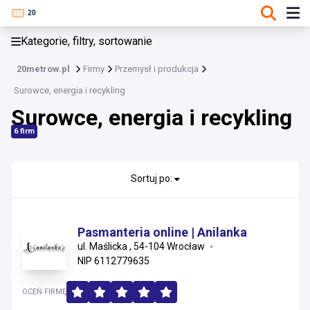
KATEGORIE, FILTRY, SORTOWANIE
Kategorie, filtry, sortowanie
Przemysł i produkcja
20metrow.pl
Firmy
Przemysł i produkcja
Przemysł i produkcja
Surowce, energia i recykling
Surowce, energia i recykling
Maszyny i urządzenia przemysłowe
6 firm
Surowce, energia i recykling
Automatyka, elektrotechnika i utrzymanie ruchu
Sortuj po:
Chemia
Pasmanteria online | Anilanka
Narzędzia i elektronarzędzia
ul. Maślicka , 54-104 Wrocław
NIP 6112779635
Ogrzewanie, klimatyzacja i wentylacja
OCEŃ FIRMĘ
Maszyny rolnicze i leśne