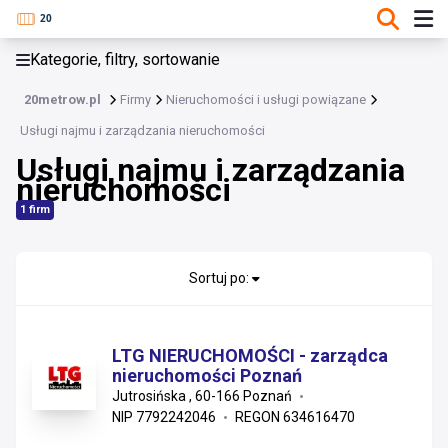
KATEGORIE, FILTRY, SORTOWANIE
Kategorie, filtry, sortowanie
Nieruchomości i usługi powiązane
20metrow.pl
Firmy
Nieruchomości i usługi powiązane
Nieruchomości i usługi powiązane
Usługi najmu i zarządzania nieruchomości
Administrowanie nieruchomościami
Usługi najmu i zarządzania
Inne usługi utrzymania nieruchomości
nieruchomości
Materiały utrzymania nieruchomości
Pośrednictwo
1 firm
Usługi najmu i zarządzania nieruchomości
Usługi ochrony
Sortuj po:
Usługi sprzątania
Zakup, sprzedaż i wycena nieruchomości
LTG NIERUCHOMOŚCI - zarządca
nieruchomości Poznań
Jutrosińska , 60-166 Poznań
NIP 7792242046
REGON 634616470