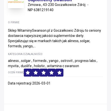
Zimowa , 43-230 Goczałkowice Zdrój
NIP 6381219140
O FIRMIE
Sklep WitaminySwanson.pl z Goczałkowic Zdroju to ceniony
dostawca najwyższej jakości suplementów diety.
Specjalizując się w markach takich jak aliness, solgar,
formeds, yango,...
KATEGORIA DZIAŁALNOŚCI
aliness , solgar , formeds , yango , ostrovit , progress labs ,
myvita , duolife , holistic , witamina c swanson
OCEŃ FIRMĘ
Data rejestracji 2026-03-01