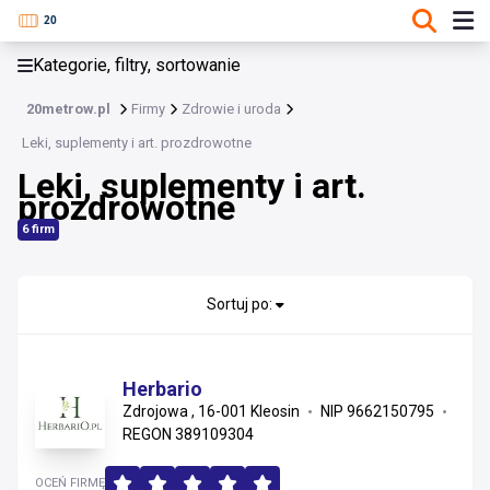
KATEGORIE, FILTRY, SORTOWANIE
Kategorie, filtry, sortowanie
Zdrowie i uroda
20metrow.pl
Firmy
Zdrowie i uroda
Zdrowie i uroda
Leki, suplementy i art. prozdrowotne
Leki, suplementy i art.
Kosmetyki i pielęgnacja
prozdrowotne
Usługi medyczne i terapia
6 firm
Sprzęt i wyroby medyczne
Sortuj po:
Leki, suplementy i art. prozdrowotne
Herbario
Zdrojowa , 16-001 Kleosin
NIP 9662150795
REGON 389109304
OCEŃ FIRMĘ