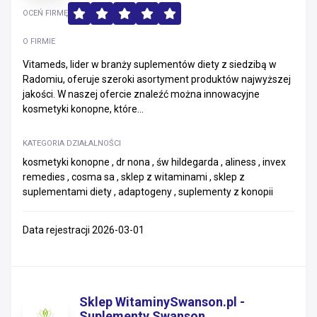
OCEŃ FIRMĘ
O FIRMIE
Vitameds, lider w branży suplementów diety z siedzibą w
Radomiu, oferuje szeroki asortyment produktów najwyższej
jakości. W naszej ofercie znaleźć można innowacyjne
kosmetyki konopne, które...
KATEGORIA DZIAŁALNOŚCI
kosmetyki konopne , dr nona , św hildegarda , aliness , invex
remedies , cosma sa , sklep z witaminami , sklep z
suplementami diety , adaptogeny , suplementy z konopii
Data rejestracji 2026-03-01
Sklep WitaminySwanson.pl -
Suplementy Swanson