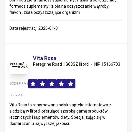
bonimed zioła , aliness suplementy , nasiona do jedzenia ,
formeds suplementy , zioła na oczyszczanie wątroby ,
flavon , zioła oczyszczające organizm
Data rejestracji 2026-01-01
Vita Rosa
Peregrine Road , IG63SZ IIford
NIP 15166703
OCEŃ FIRMĘ
O FIRMIE
Vita Rosa to renomowana polska apteka internetowa z
siedzibą w Ilford, oferująca szeroką gamę produktów
leczniczych i suplementów diety. Specjalizując się w
dostarczaniu najwyższej jakości...