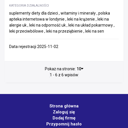
KATEGORIA DZIAŁALNOŚCI
suplementy diety dla dzieci , witaminy i minerały , polska
apteka internetowa w londynie , leki na krążenie , leki na
alergie uk , leki na odporność uk , leki na układ pokarmowy ,
leki przeciwbólowe , leki na przeziębienie , leki na sen
Data rejestracji 2025-11-02
Pokaż na stronie:
10
1 - 6 z 6 wpisów
Strona główna
Zaloguj się
Dodaj firmę
Przypomnij hasło