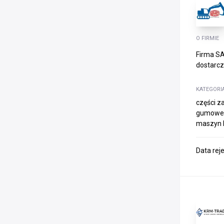
O FIRMIE
Firma SA
dostarcz
KATEGORI
części z
gumowe ,
maszyn 
Data rej