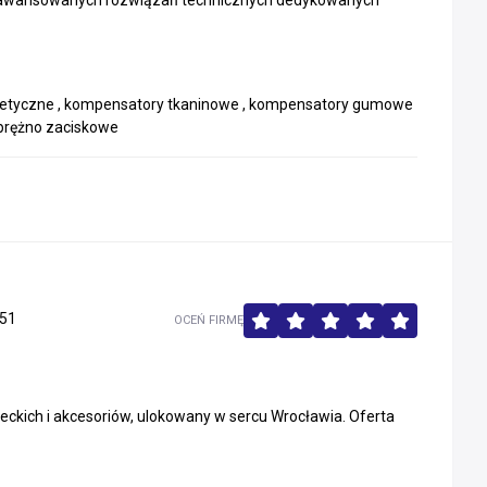
zaawansowanych rozwiązań technicznych dedykowanych
agnetyczne , kompensatory tkaninowe , kompensatory gumowe
ozprężno zaciskowe
51
OCEŃ FIRMĘ
kich i akcesoriów, ulokowany w sercu Wrocławia. Oferta