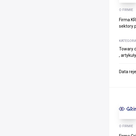
O FIRMIE
Firma KR
sektory 
KATEGORI
Towary d
, artyk
Data rej
O FIRMIE