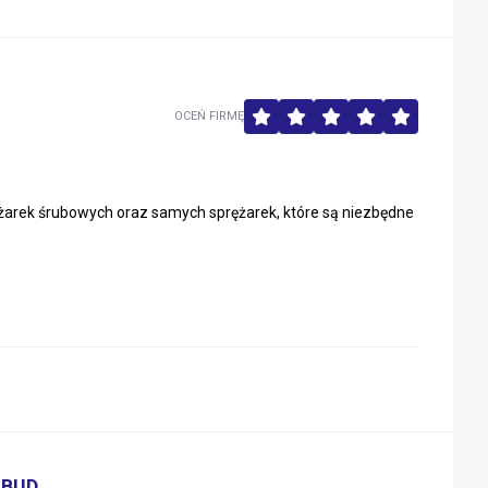
OCEŃ FIRMĘ
rężarek śrubowych oraz samych sprężarek, które są niezbędne
 BUD