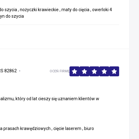
 szycia , nożyczki krawieckie , maty do cięcia , owerloki 4
yn do szycia
RS 82862
OCEŃ FIRMĘ
izmu, który od lat cieszy się uznaniem klientów w
na prasach krawędziowych , cięcie laserem , biuro