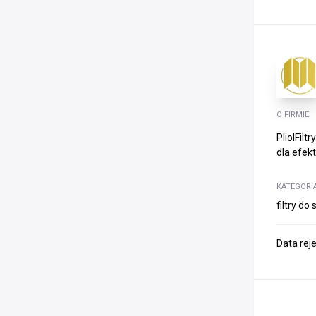
O FIRMIE
PliolFil
dla efek
KATEGORI
filtry d
Data rej