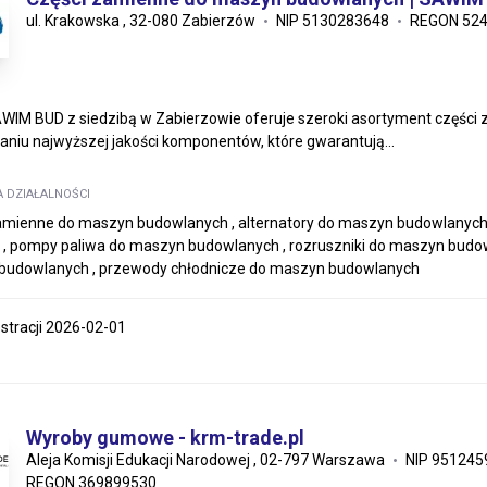
ul. Krakowska , 32-080 Zabierzów
NIP 5130283648
REGON 52
WIM BUD z siedzibą w Zabierzowie oferuje szeroki asortyment części 
aniu najwyższej jakości komponentów, które gwarantują...
A DZIAŁALNOŚCI
amienne do maszyn budowlanych , alternatory do maszyn budowlanych 
 pompy paliwa do maszyn budowlanych , rozruszniki do maszyn budowl
budowlanych , przewody chłodnicze do maszyn budowlanych
estracji 2026-02-01
Wyroby gumowe - krm-trade.pl
Aleja Komisji Edukacji Narodowej , 02-797 Warszawa
NIP 951245
REGON 369899530