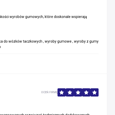
 jakości wyrobów gumowych, które doskonale wspierają
kółka do wózków taczkowych , wyroby gumowe , wyroby z gumy
h
OCEŃ FIRMĘ