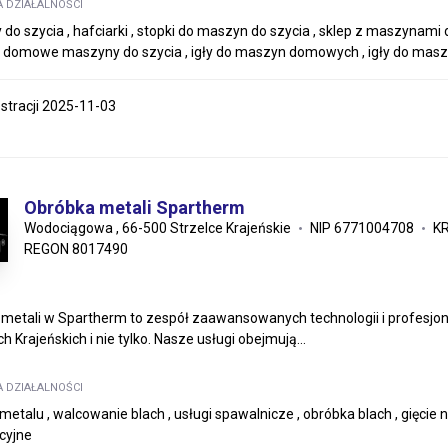
A DZIAŁALNOŚCI
o szycia , hafciarki , stopki do maszyn do szycia , sklep z maszynami do
, domowe maszyny do szycia , igły do maszyn domowych , igły do masz
estracji 2025-11-03
Obróbka metali Spartherm
Wodociągowa , 66-500 Strzelce Krajeńskie
NIP 6771004708
K
REGON 8017490
metali w Spartherm to zespół zaawansowanych technologii i profesjonal
h Krajeńskich i nie tylko. Nasze usługi obejmują...
A DZIAŁALNOŚCI
metalu , walcowanie blach , usługi spawalnicze , obróbka blach , gięcie 
cyjne