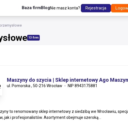
Baza firm
Blog
Rejestracja
Logow
Nie masz konta?
 przemysłowe
ysłowe
13 firm
Maszyny do szycia | Sklep internetowy Ago Maszy
ul. Pomorska , 50-216 Wrocław
NIP 8943175881
yny to renomowany sklep internetowy z siedzibą we Wrocławiu, specja
, jak i profesjonalistów. Asortyment obejmuje szeroką...