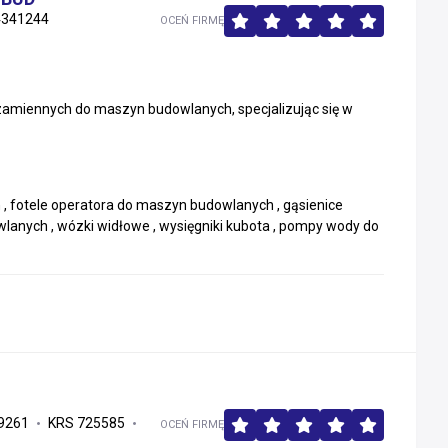
4341244
OCEŃ FIRMĘ
zamiennych do maszyn budowlanych, specjalizując się w
, fotele operatora do maszyn budowlanych , gąsienice
anych , wózki widłowe , wysięgniki kubota , pompy wody do
9261
KRS 725585
OCEŃ FIRMĘ