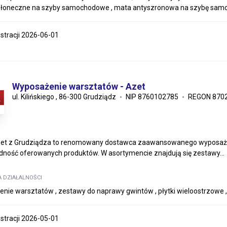
słoneczne na szyby samochodowe , mata antyszronowa na szybę sam
estracji 2026-06-01
Wyposażenie warsztatów - Azet
ul. Kilińskiego , 86-300 Grudziądz
NIP 8760102785
REGON 870
zet z Grudziądza to renomowany dostawca zaawansowanego wyposażen
ność oferowanych produktów. W asortymencie znajdują się zestawy...
A DZIAŁALNOŚCI
nie warsztatów , zestawy do naprawy gwintów , płytki wieloostrzowe , f
estracji 2026-05-01