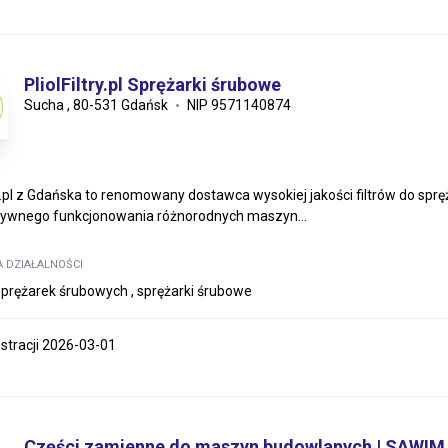
PliolFiltry.pl Sprężarki śrubowe
Sucha , 80-531 Gdańsk
NIP 9571140874
try.pl z Gdańska to renomowany dostawca wysokiej jakości filtrów do sp
tywnego funkcjonowania różnorodnych maszyn...
A DZIAŁALNOŚCI
o sprężarek śrubowych , sprężarki śrubowe
estracji 2026-03-01
Części zamienne do maszyn budowlanych | SAWIM