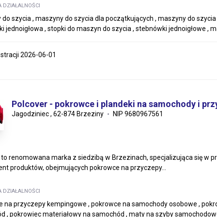
A DZIAŁALNOŚCI
do szycia , maszyny do szycia dla początkujących , maszyny do szycia d
i jednoigłowa , stopki do maszyn do szycia , stebnówki jednoigłowe ,
estracji 2026-06-01
Polcover - pokrowce i plandeki na samochody i pr
Jagodziniec , 62-874 Brzeziny
NIP 9680967561
 to renomowana marka z siedzibą w Brzezinach, specjalizująca się w p
nt produktów, obejmujących pokrowce na przyczepy...
A DZIAŁALNOŚCI
 na przyczepy kempingowe , pokrowce na samochody osobowe , pokro
d , pokrowiec materiałowy na samochód , maty na szyby samochodow