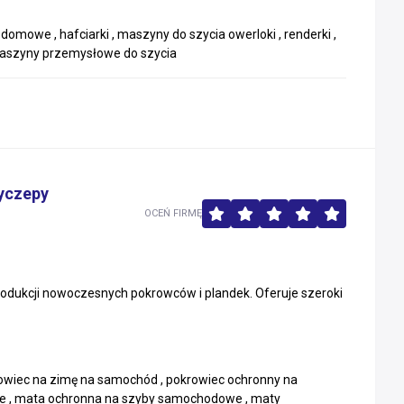
omowe , hafciarki , maszyny do szycia owerloki , renderki ,
 maszyny przemysłowe do szycia
zyczepy
OCEŃ FIRMĘ
rodukcji nowoczesnych pokrowców i plandek. Oferuje szeroki
wiec na zimę na samochód , pokrowiec ochronny na
e , mata ochronna na szyby samochodowe , maty