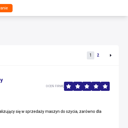
anie
1
2
ny
OCEŃ FIRMĘ
lizujący się w sprzedaży maszyn do szycia, zarówno dla