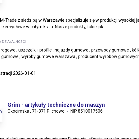
M-Trade z siedzibą w Warszawie specjalizuje się w produkcji wysokiej
przemysłowe w całym kraju. Nasze produkty, takie jak...
A DZIAŁALNOŚCI
rogowe , uszczelki i profile , najazdy gumowe , przewody gumowe , 
uły gumowe , wyroby gumowe warszawa , producent wyrobów gumowyc
estracji 2026-01-01
Grim - artykuły techniczne do maszyn
Okocimska , 71-371 Pilchowo
NIP 8510017506