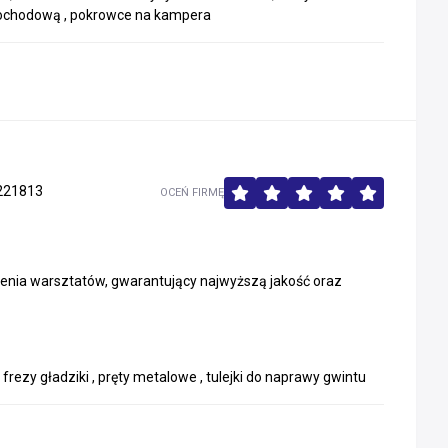
ochodową , pokrowce na kampera
221813
OCEŃ FIRMĘ
ia warsztatów, gwarantujący najwyższą jakość oraz
rezy gładziki , pręty metalowe , tulejki do naprawy gwintu