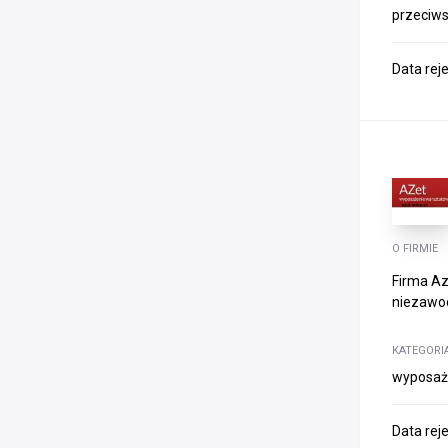
przeciw
Data rej
O FIRMIE
Firma A
niezawod
KATEGORI
wyposaże
Data rej