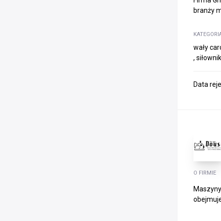
Firma Gr
branży m
KATEGORI
wały car
, siłowni
Data rej
O FIRMIE
Maszyny 
obejmuje