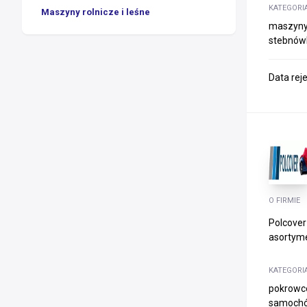
KATEGORI
Maszyny rolnicze i leśne
maszyny 
stebnówk
Data rej
O FIRMIE
Polcover
asortyme
KATEGORI
pokrowce
samochó