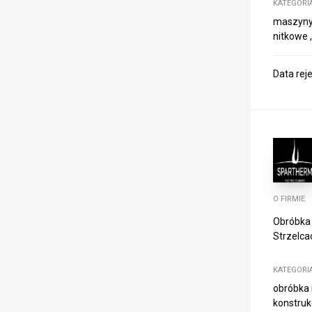
KATEGORI
maszyny d
nitkowe 
Data rej
O FIRMIE
Obróbka 
Strzelcac
KATEGORI
obróbka 
konstruk