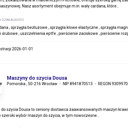
im, zlokalizowana w malowniczym Pilchowie, oferuje szeroką gamę 
aszynowej. Nasz asortyment obejmuje m.in. wały cardana, które...
A DZIAŁALNOŚCI
dana , sprzęgła bezluzowe , sprzęgła kłowe elastyczne , sprzęgła m
ki śrubowe , uszczelnienia eptfe , pierścienie zaciskowe , pierścienie r
estracji 2026-01-01
Maszyny do szycia Dousa
Pomorska , 50-216 Wrocław
NIP 8941870513
REGON 9309970
do szycia Dousa to ceniony dostawca zaawansowanych maszyn krawiec
 szeroki wybór maszyn do szycia, w tym nowoczesne...