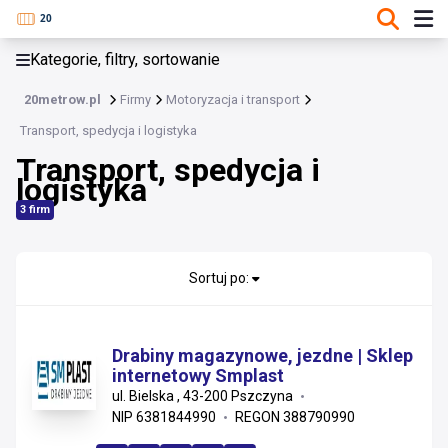
KATEGORIE, FILTRY, SORTOWANIE
Kategorie, filtry, sortowanie
Motoryzacja i transport
20metrow.pl
Firmy
Motoryzacja i transport
Motoryzacja i transport
Transport, spedycja i logistyka
Transport, spedycja i
Samochody i pojazdy
logistyka
Części i akcesoria motoryzacyjne
3 firm
Transport, spedycja i logistyka
Sortuj po:
Serwis i warsztaty
Drabiny magazynowe, jezdne | Sklep
internetowy Smplast
ul. Bielska , 43-200 Pszczyna
NIP 6381844990
REGON 388790990