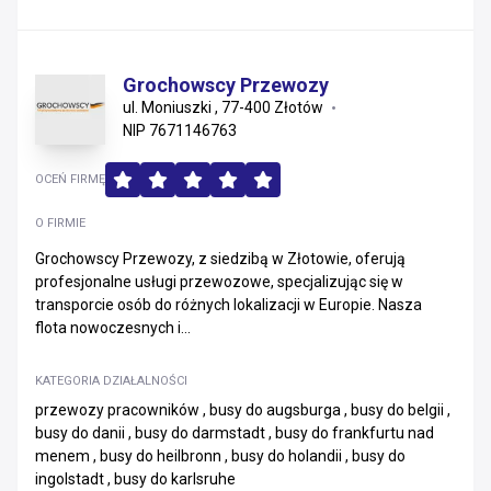
Grochowscy Przewozy
ul. Moniuszki , 77-400 Złotów
NIP 7671146763
OCEŃ FIRMĘ
O FIRMIE
Grochowscy Przewozy, z siedzibą w Złotowie, oferują
profesjonalne usługi przewozowe, specjalizując się w
transporcie osób do różnych lokalizacji w Europie. Nasza
flota nowoczesnych i...
KATEGORIA DZIAŁALNOŚCI
przewozy pracowników , busy do augsburga , busy do belgii ,
busy do danii , busy do darmstadt , busy do frankfurtu nad
menem , busy do heilbronn , busy do holandii , busy do
ingolstadt , busy do karlsruhe