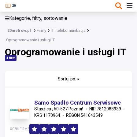
KATEGORIE, FILTRY, SORTOWANIE
Kategorie, filtry, sortowanie
IT i telekomunikacja
20metrow.pl
Firmy
IT i telekomunikacja
IT i telekomunikacja
Oprogramowanie i usługi IT
Oprogramowanie i usługi IT
Sprzęt IT i elektronika
4 firm
Oprogramowanie i usługi IT
Sortuj po:
Samo Spadło Centrum Serwisowe
Staszica , 60-527 Poznań
NIP 7812088939
KRS 1170964
REGON 541643549
OCEŃ FIRMĘ