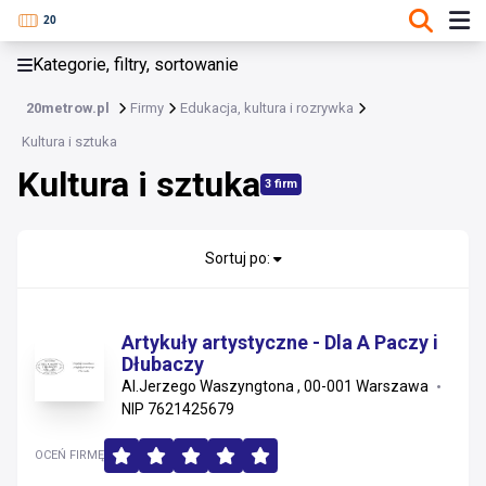
KATEGORIE, FILTRY, SORTOWANIE
Kategorie, filtry, sortowanie
Edukacja, kultura i rozrywka
20metrow.pl
Firmy
Edukacja, kultura i rozrywka
Edukacja, kultura i rozrywka
Kultura i sztuka
Kultura i sztuka
Sport, turystyka i outdoor
3 firm
Rozrywka i hobby
Sortuj po:
Edukacja i szkolenia
Gry i zabawki
Artykuły artystyczne - Dla A Paczy i
Dłubaczy
Kultura i sztuka
Al.Jerzego Waszyngtona , 00-001 Warszawa
NIP 7621425679
OCEŃ FIRMĘ