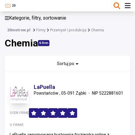
KATEGORIE, FILTRY, SORTOWANIE
Kategorie, filtry, sortowanie
Przemysł i produkcja
20metrow.pl
Firmy
Przemysł i produkcja
Chemia
Przemysł i produkcja
Chemia
6 firm
Maszyny i urządzenia przemysłowe
Surowce, energia i recykling
Sortuj po:
Automatyka, elektrotechnika i utrzymanie ruchu
LaPuella
Chemia
Powstańców , 05-091 Ząbki
NIP 5222881601
Narzędzia i elektronarzędzia
OCEŃ FIRMĘ
Ogrzewanie, klimatyzacja i wentylacja
O FIRMIE
Maszyny rolnicze i leśne
LaPuella, renomowana hurtownia fryzjerska online z