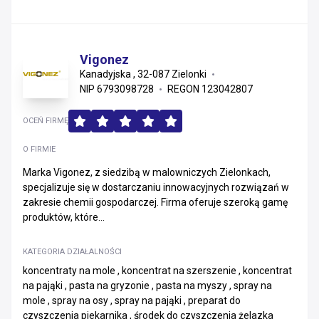
Vigonez
Kanadyjska , 32-087 Zielonki
NIP 6793098728
REGON 123042807
OCEŃ FIRMĘ
O FIRMIE
Marka Vigonez, z siedzibą w malowniczych Zielonkach,
specjalizuje się w dostarczaniu innowacyjnych rozwiązań w
zakresie chemii gospodarczej. Firma oferuje szeroką gamę
produktów, które...
KATEGORIA DZIAŁALNOŚCI
koncentraty na mole , koncentrat na szerszenie , koncentrat
na pająki , pasta na gryzonie , pasta na myszy , spray na
mole , spray na osy , spray na pająki , preparat do
czyszczenia piekarnika , środek do czyszczenia żelazka