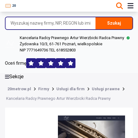
DANE O FIRMIE
Informacje o firmie
Szukaj
Dane rejestrowe
Kancelaria Radcy Prawnego Artur Wierzbicki Radca Prawny
Lokalizacje
Żydowska 10/3, 61-761 Poznań, wielkopolskie
NIP 7771649736 TEL 618552803
Opinie (147)
Oceń firmę
Sekcje
20metrow.pl
Firmy
Usługi dla firm
Usługi prawne
Kancelaria Radcy Prawnego Artur Wierzbicki Radca Prawny