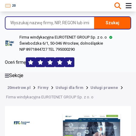
DANE O FIRMIE
Informacje o firmie
Szukaj
Dane rejestrowe
Firma windykacyjna EUROTENET GROUP Sp. z o. o
Lokalizacje
Świebodzka 6/1, 50-046 Wrocław, dolnośląskie
NIP 8971844727 TEL 795000290
Opinie (146)
Oceń firmę
Sekcje
20metrow.pl
Firmy
Usługi dla firm
Usługi prawne
Firma windykacyjna EUROTENET GROUP Sp. z o. o