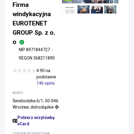
Firma
windykacyjna
EUROTENET
GROUP Sp. z o.
o
NIP 8971844727
REGON 368211890
4.90 na
podstawie
146 opinii
.
ADRES
Świebodzka 6/1, 50-046
Wrocław, dolnośląskie
Pobierz wizytówkę
vCard
STRONA INTERNETOWA