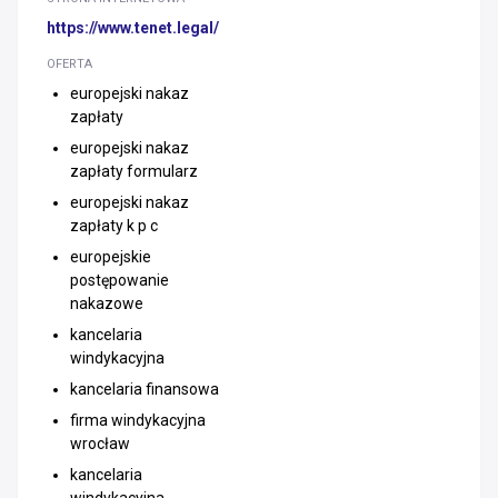
https://www.tenet.legal/
OFERTA
europejski nakaz
zapłaty
europejski nakaz
zapłaty formularz
europejski nakaz
zapłaty k p c
europejskie
postępowanie
nakazowe
kancelaria
windykacyjna
kancelaria finansowa
firma windykacyjna
wrocław
kancelaria