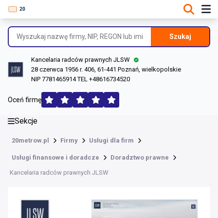
DANE O FIRMIE
Informacje o firmie
Szukaj
Dane rejestrowe
Kancelaria radców prawnych JLSW
Lokalizacje
28 czerwca 1956 r. 406, 61-441 Poznań, wielkopolskie
NIP 7781465914 TEL +48616734520
Opinie (198)
Oceń firmę
Sekcje
20metrow.pl
Firmy
Usługi dla firm
Usługi finansowe i doradcze
Doradztwo prawne
Kancelaria radców prawnych JLSW