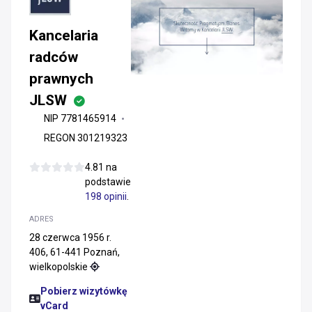
Kancelaria
radców
prawnych
JLSW
NIP 7781465914
REGON 301219323
4.81 na
podstawie
198 opinii
.
ADRES
28 czerwca 1956 r.
406, 61-441 Poznań,
wielkopolskie
Pobierz wizytówkę
vCard