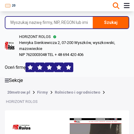
DANE O FIRMIE
Informacje o firmie
Szukaj
Dane rejestrowe
HORIZONT ROLOS
Lokalizacje
Henryka Sienkiewicza 2, 07-200 Wyszków, wyszkowski,
mazowieckie
Opinie (165)
NIP 7620003048 TEL + 48 694 420 406
Oceń firmę
Sekcje
20metrow.pl
Firmy
Rolnictwo i ogrodnictwo
HORIZONT ROLOS