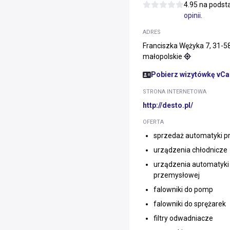
4.95 na pods
opinii
.
ADRES
Franciszka Wężyka 7, 31-5
małopolskie
Pobierz wizytówkę vCa
STRONA INTERNETOWA
http://desto.pl/
OFERTA
sprzedaż automatyki p
urządzenia chłodnicze
urządzenia automatyki
przemysłowej
falowniki do pomp
falowniki do sprężarek
filtry odwadniacze