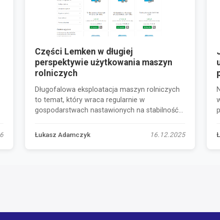
Części Lemken w długiej
h
perspektywie użytkowania maszyn
rolniczych
Długofalowa eksploatacja maszyn rolniczych
N
to temat, który wraca regularnie w
gospodarstwach nastawionych na stabilność
pracy i...
k
6
Łukasz Adamczyk
16.12.2025