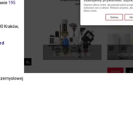
tawie
195
80 Kraków,
rd
rzemysłowej