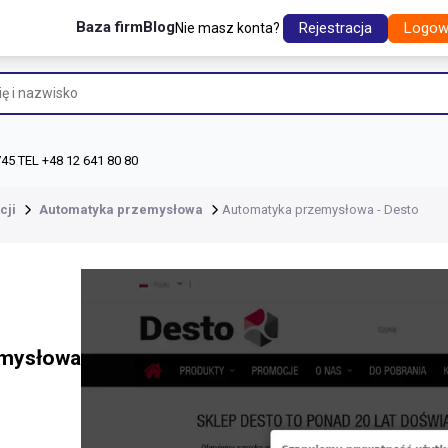
Baza firm
Blog
Rejestracja
Logow
Nie masz konta?
45 TEL +48 12 641 80 80
cji
Automatyka przemysłowa
Automatyka przemysłowa - Desto
emysłowa