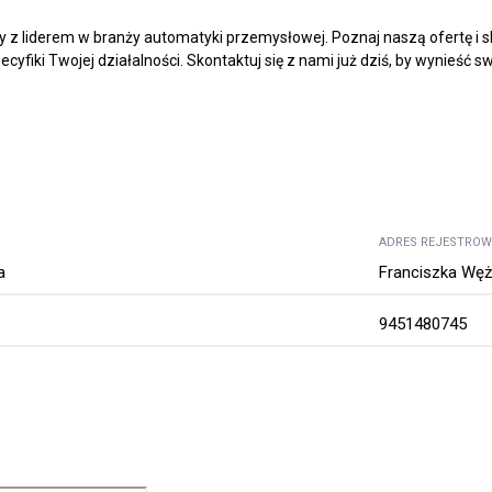
z liderem w branży automatyki przemysłowej. Poznaj naszą ofertę i s
cyfiki Twojej działalności. Skontaktuj się z nami już dziś, by wynieść
ADRES REJESTRO
a
Franciszka Węż
9451480745