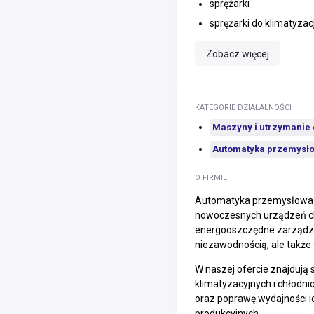
sprężarki
sprężarki do klimatyzacj
Zobacz więcej
KATEGORIE DZIAŁALNOŚCI
Maszyny i utrzymanie 
Automatyka przemysł
O FIRMIE
Automatyka przemysłowa De
nowoczesnych urządzeń ch
energooszczędne zarządzan
niezawodnością, ale także 
W naszej ofercie znajdują 
klimatyzacyjnych i chłodn
oraz poprawę wydajności i
produkcyjnych.