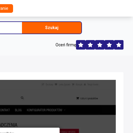
anie
Szukaj
Oceń firmę