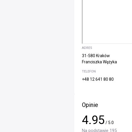
ADRES
31-580 Kraków
Franciszka Wężyka
TELEFON
+48 12 641 80 80
Opinie
4.95
/ 5.0
Na podstawie 195