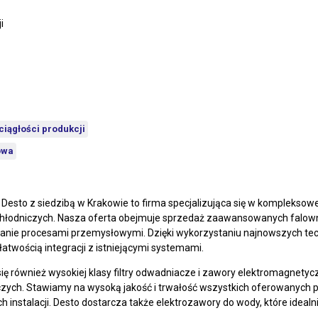
i
ciągłości produkcji
owa
sto z siedzibą w Krakowie to firma specjalizująca się w kompleksowe
łodniczych. Nasza oferta obejmuje sprzedaż zaawansowanych falownik
ie procesami przemysłowymi. Dzięki wykorzystaniu najnowszych techno
łatwością integracji z istniejącymi systemami.
się również wysokiej klasy filtry odwadniacze i zawory elektromagnety
iczych. Stawiamy na wysoką jakość i trwałość wszystkich oferowanych 
ch instalacji. Desto dostarcza także elektrozawory do wody, które ide