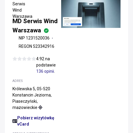
MD Serwis Wind
Warszawa
NIP 1231520036
REGON 523342916
4.92 na
podstawie
136 opinii
.
ADRES
Królewska 5, 05-520
Konstancin Jeziorna,
Piaseczyński,
mazowieckie
Pobierz wizytówkę
vCard