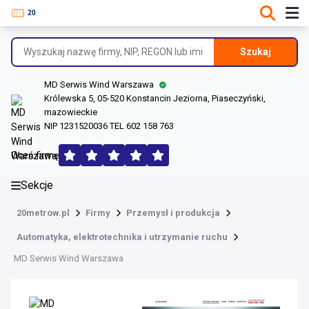
DANE O FIRMIE
Informacje o firmie
Szukaj
Dane rejestrowe
MD Serwis Wind Warszawa
Lokalizacje
Królewska 5, 05-520 Konstancin Jeziorna, Piaseczyński,
mazowieckie
Opinie (136)
NIP 1231520036 TEL 602 158 763
Oceń firmę
Sekcje
20metrow.pl
Firmy
Przemysł i produkcja
Automatyka, elektrotechnika i utrzymanie ruchu
MD Serwis Wind Warszawa