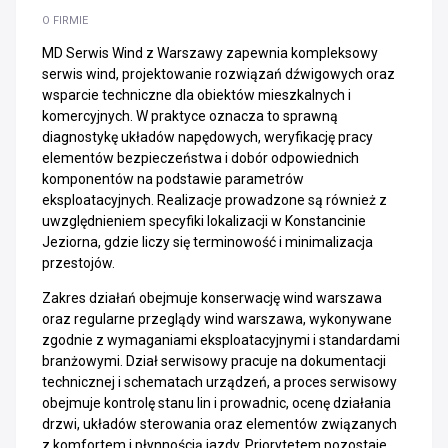
O FIRMIE
MD Serwis Wind z Warszawy zapewnia kompleksowy
serwis wind, projektowanie rozwiązań dźwigowych oraz
wsparcie techniczne dla obiektów mieszkalnych i
komercyjnych. W praktyce oznacza to sprawną
diagnostykę układów napędowych, weryfikację pracy
elementów bezpieczeństwa i dobór odpowiednich
komponentów na podstawie parametrów
eksploatacyjnych. Realizacje prowadzone są również z
uwzględnieniem specyfiki lokalizacji w Konstancinie
Jeziorna, gdzie liczy się terminowość i minimalizacja
przestojów.
Zakres działań obejmuje konserwację wind warszawa
oraz regularne przeglądy wind warszawa, wykonywane
zgodnie z wymaganiami eksploatacyjnymi i standardami
branżowymi. Dział serwisowy pracuje na dokumentacji
technicznej i schematach urządzeń, a proces serwisowy
obejmuje kontrolę stanu lin i prowadnic, ocenę działania
drzwi, układów sterowania oraz elementów związanych
z komfortem i płynnością jazdy. Priorytetem pozostaje